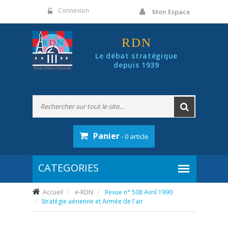
Panneau de gestion des cookies
Connexion
Mon Espace
RDN
Le débat stratégique
depuis 1939
Panier
- 0 article
Accueil
e-RDN
Revue n° 508 Avril 1990
Stratégie aérienne et Armée de l'air