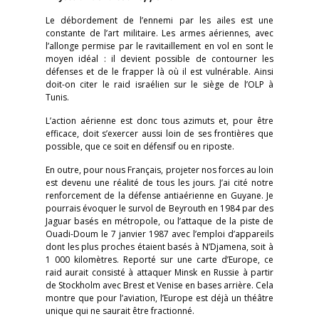
Le débordement de l’ennemi par les ailes est une
constante de l’art militaire. Les armes aériennes, avec
l’allonge permise par le ravitaillement en vol en sont le
moyen idéal : il devient possible de contourner les
défenses et de le frapper là où il est vulnérable. Ainsi
doit-on citer le raid israélien sur le siège de l’OLP à
Tunis.
L’action aérienne est donc tous azimuts et, pour être
efficace, doit s’exercer aussi loin de ses frontières que
possible, que ce soit en défensif ou en riposte.
En outre, pour nous Français, projeter nos forces au loin
est devenu une réalité de tous les jours. J’ai cité notre
renforcement de la défense antiaérienne en Guyane. Je
pourrais évoquer le survol de Beyrouth en 1984 par des
Jaguar basés en métropole, ou l’attaque de la piste de
Ouadi-Doum le 7 janvier 1987 avec l’emploi d’appareils
dont les plus proches étaient basés à N’Djamena, soit à
1 000 kilomètres. Reporté sur une carte d’Europe, ce
raid aurait consisté à attaquer Minsk en Russie à partir
de Stockholm avec Brest et Venise en bases arrière. Cela
montre que pour l’aviation, l’Europe est déjà un théâtre
unique qui ne saurait être fractionné.