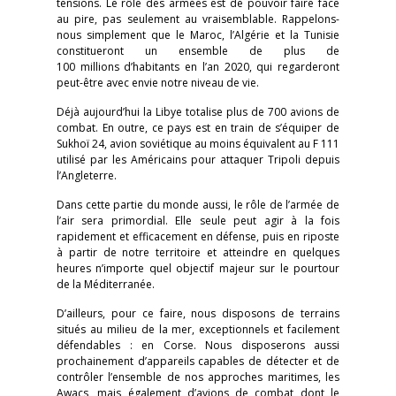
tensions. Le rôle des armées est de pouvoir faire face
au pire, pas seulement au vraisemblable. Rappelons-
nous simplement que le Maroc, l’Algérie et la Tunisie
constitueront un ensemble de plus de
100 millions d’habitants en l’an 2020, qui regarderont
peut-être avec envie notre niveau de vie.
Déjà aujourd’hui la Libye totalise plus de 700 avions de
combat. En outre, ce pays est en train de s’équiper de
Sukhoï 24, avion soviétique au moins équivalent au F 111
utilisé par les Américains pour attaquer Tripoli depuis
l’Angleterre.
Dans cette partie du monde aussi, le rôle de l’armée de
l’air sera primordial. Elle seule peut agir à la fois
rapidement et efficacement en défense, puis en riposte
à partir de notre territoire et atteindre en quelques
heures n’importe quel objectif majeur sur le pourtour
de la Méditerranée.
D’ailleurs, pour ce faire, nous disposons de terrains
situés au milieu de la mer, exceptionnels et facilement
défendables : en Corse. Nous disposerons aussi
prochainement d’appareils capables de détecter et de
contrôler l’ensemble de nos approches maritimes, les
Awacs, mais également d’avions de combat dont le