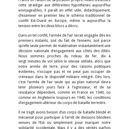
cette stratégie aux différentes hypothèses aujourd’hui
envisageables, il paraît en effet utile, didactiquement,
d’examiner en premier lieu le schéma traditionnel de
conflit Est-Ouest en Europe, même si aujourd’hui la
tension entre les deux blocs a décru.
Dans un tel conflit, l’armée de l’air serait engagée dès les
premiers instants, soit du fait de l’ennemi, soit parce
qu’elle seule permet de matérialiser instantanément une
décision nationale d’engagement aux côtés des Alliés.
Nous sommes proches du rideau de fer, dix à
vingt minutes de vol selon la vitesse utilisée, alors que
notre armée de terre, pour des raisons politiques
évidentes, n’occupe pas et ne peut pas occuper de
créneaux dans le dispositif militaire intégré. Dès lors,
c’est l’armée de l’air seule qui au plan national devra
tenir plusieurs jours face à l’agresseur, et de sa
résistance dépendent, comme en France en 1940, ou
comme en Angleterre toujours en 1940, les conditions
d’engagement ultérieur du corps de bataille terrestre.
Il ne s’agit avons besoin d’un corps de bataille blindé et
mécanisé pour participer à l’arrêt de divisions blindées
venues de l’Est ou simplement pour marquer notre
solidarité occidentale. Mais il y a des vérités parfois