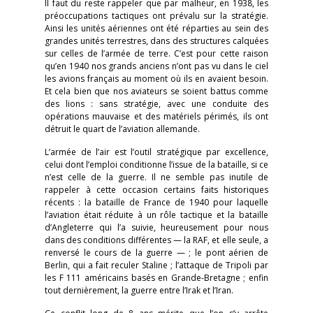
Il faut du reste rappeler que par malheur, en 1938, les
préoccupations tactiques ont prévalu sur la stratégie.
Ainsi les unités aériennes ont été réparties au sein des
grandes unités terrestres, dans des structures calquées
sur celles de l’armée de terre. C’est pour cette raison
qu’en 1940 nos grands anciens n’ont pas vu dans le ciel
les avions français au moment où ils en avaient besoin.
Et cela bien que nos aviateurs se soient battus comme
des lions : sans stratégie, avec une conduite des
opérations mauvaise et des matériels périmés, ils ont
détruit le quart de l’aviation allemande.
L’armée de l’air est l’outil stratégique par excellence,
celui dont l’emploi conditionne l’issue de la bataille, si ce
n’est celle de la guerre. Il ne semble pas inutile de
rappeler à cette occasion certains faits historiques
récents : la bataille de France de 1940 pour laquelle
l’aviation était réduite à un rôle tactique et la bataille
d’Angleterre qui l’a suivie, heureusement pour nous
dans des conditions différentes — la RAF, et elle seule, a
renversé le cours de la guerre — ; le pont aérien de
Berlin, qui a fait reculer Staline ; l’attaque de Tripoli par
les F 111 américains basés en Grande-Bretagne ; enfin
tout dernièrement, la guerre entre l’Irak et l’Iran.