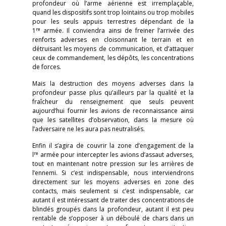
profondeur où l’arme aérienne est irremplaçable,
quand les dispositifs sont trop lointains ou trop mobiles
pour les seuls appuis terrestres dépendant de la
re
1
armée. Il conviendra ainsi de freiner l’arrivée des
renforts adverses en cloisonnant le terrain et en
détruisant les moyens de communication, et d’attaquer
ceux de commandement, les dépôts, les concentrations
de forces.
Mais la destruction des moyens adverses dans la
profondeur passe plus qu’ailleurs par la qualité et la
fraîcheur du renseignement que seuls peuvent
aujourd’hui fournir les avions de reconnaissance ainsi
que les satellites d’observation, dans la mesure où
l’adversaire ne les aura pas neutralisés.
Enfin il s’agira de couvrir la zone d’engagement de la
re
l
armée pour intercepter les avions d’assaut adverses,
tout en maintenant notre pression sur les arrières de
l’ennemi. Si c’est indispensable, nous interviendrons
directement sur les moyens adverses en zone des
contacts, mais seulement si c’est indispensable, car
autant il est intéressant de traiter des concentrations de
blindés groupés dans la profondeur, autant il est peu
rentable de s’opposer à un déboulé de chars dans un