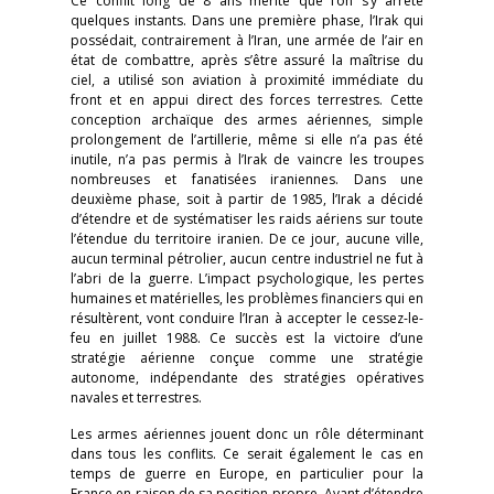
Ce conflit long de 8 ans mérite que l’on s’y arrête
quelques instants. Dans une première phase, l’Irak qui
possédait, contrairement à l’Iran, une armée de l’air en
état de combattre, après s’être assuré la maîtrise du
ciel, a utilisé son aviation à proximité immédiate du
front et en appui direct des forces terrestres. Cette
conception archaïque des armes aériennes, simple
prolongement de l’artillerie, même si elle n’a pas été
inutile, n’a pas permis à l’Irak de vaincre les troupes
nombreuses et fanatisées iraniennes. Dans une
deuxième phase, soit à partir de 1985, l’Irak a décidé
d’étendre et de systématiser les raids aériens sur toute
l’étendue du territoire iranien. De ce jour, aucune ville,
aucun terminal pétrolier, aucun centre industriel ne fut à
l’abri de la guerre. L’impact psychologique, les pertes
humaines et matérielles, les problèmes financiers qui en
résultèrent, vont conduire l’Iran à accepter le cessez-le-
feu en juillet 1988. Ce succès est la victoire d’une
stratégie aérienne conçue comme une stratégie
autonome, indépendante des stratégies opératives
navales et terrestres.
Les armes aériennes jouent donc un rôle déterminant
dans tous les conflits. Ce serait également le cas en
temps de guerre en Europe, en particulier pour la
France en raison de sa position propre. Avant d’étendre