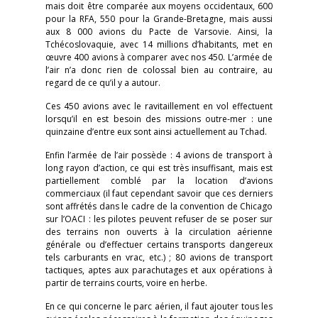
mais doit être comparée aux moyens occidentaux, 600
pour la RFA, 550 pour la Grande-Bretagne, mais aussi
aux 8 000 avions du Pacte de Varsovie. Ainsi, la
Tchécoslovaquie, avec 14 millions d’habitants, met en
œuvre 400 avions à comparer avec nos 450. L’armée de
l’air n’a donc rien de colossal bien au contraire, au
regard de ce qu’il y a autour.
Ces 450 avions avec le ravitaillement en vol effectuent
lorsqu’il en est besoin des missions outre-mer : une
quinzaine d’entre eux sont ainsi actuellement au Tchad.
Enfin l’armée de l’air possède : 4 avions de transport à
long rayon d’action, ce qui est très insuffisant, mais est
partiellement comblé par la location d’avions
commerciaux (il faut cependant savoir que ces derniers
sont affrétés dans le cadre de la convention de Chicago
sur l’OACI : les pilotes peuvent refuser de se poser sur
des terrains non ouverts à la circulation aérienne
générale ou d’effectuer certains transports dangereux
tels carburants en vrac, etc.) ; 80 avions de transport
tactiques, aptes aux parachutages et aux opérations à
partir de terrains courts, voire en herbe.
En ce qui concerne le parc aérien, il faut ajouter tous les