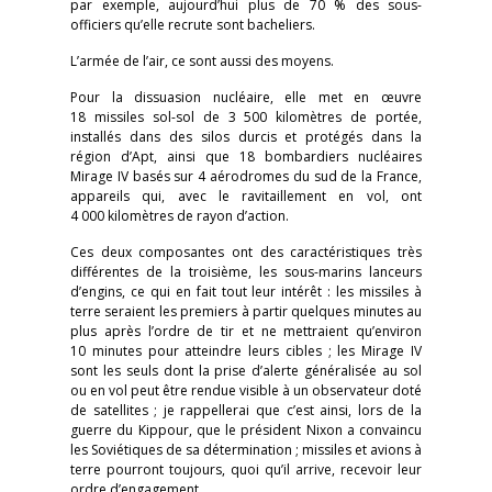
par exemple, aujourd’hui plus de 70 % des sous-
officiers qu’elle recrute sont bacheliers.
L’armée de l’air, ce sont aussi des moyens.
Pour la dissuasion nucléaire, elle met en œuvre
18 missiles sol-sol de 3 500 kilomètres de portée,
installés dans des silos durcis et protégés dans la
région d’Apt, ainsi que 18 bombardiers nucléaires
Mirage IV basés sur 4 aérodromes du sud de la France,
appareils qui, avec le ravitaillement en vol, ont
4 000 kilomètres de rayon d’action.
Ces deux composantes ont des caractéristiques très
différentes de la troisième, les sous-marins lanceurs
d’engins, ce qui en fait tout leur intérêt : les missiles à
terre seraient les premiers à partir quelques minutes au
plus après l’ordre de tir et ne mettraient qu’environ
10 minutes pour atteindre leurs cibles ; les Mirage IV
sont les seuls dont la prise d’alerte généralisée au sol
ou en vol peut être rendue visible à un observateur doté
de satellites ; je rappellerai que c’est ainsi, lors de la
guerre du Kippour, que le président Nixon a convaincu
les Soviétiques de sa détermination ; missiles et avions à
terre pourront toujours, quoi qu’il arrive, recevoir leur
ordre d’engagement.