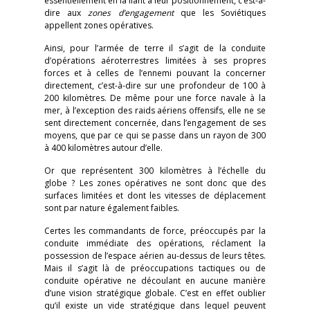
essentiellement en la liant à leur positionnement, c’est-à-
dire aux
zones d’engagement
que les Soviétiques
appellent zones opératives.
Ainsi, pour l’armée de terre il s’agit de la conduite
d’opérations aéroterrestres limitées à ses propres
forces et à celles de l’ennemi pouvant la concerner
directement, c’est-à-dire sur une profondeur de 100 à
200 kilomètres. De même pour une force navale à la
mer, à l’exception des raids aériens offensifs, elle ne se
sent directement concernée, dans l’engagement de ses
moyens, que par ce qui se passe dans un rayon de 300
à 400 kilomètres autour d’elle.
Or que représentent 300 kilomètres à l’échelle du
globe ? Les zones opératives ne sont donc que des
surfaces limitées et dont les vitesses de déplacement
sont par nature également faibles.
Certes les commandants de force, préoccupés par la
conduite immédiate des opérations, réclament la
possession de l’espace aérien au-dessus de leurs têtes.
Mais il s’agit là de préoccupations tactiques ou de
conduite opérative ne découlant en aucune manière
d’une vision stratégique globale. C’est en effet oublier
qu’il existe un vide stratégique dans lequel peuvent