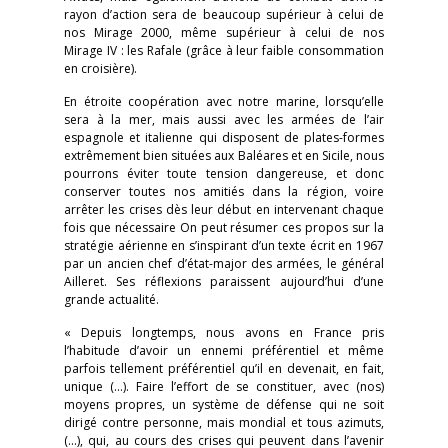
rayon d’action sera de beaucoup supérieur à celui de
nos Mirage 2000, même supérieur à celui de nos
Mirage IV : les Rafale (grâce à leur faible consommation
en croisière).
En étroite coopération avec notre marine, lorsqu’elle
sera à la mer, mais aussi avec les armées de l’air
espagnole et italienne qui disposent de plates-formes
extrêmement bien situées aux Baléares et en Sicile, nous
pourrons éviter toute tension dangereuse, et donc
conserver toutes nos amitiés dans la région, voire
arrêter les crises dès leur début en intervenant chaque
fois que nécessaire On peut résumer ces propos sur la
stratégie aérienne en s’inspirant d’un texte écrit en 1967
par un ancien chef d’état-major des armées, le général
Ailleret. Ses réflexions paraissent aujourd’hui d’une
grande actualité.
« Depuis longtemps, nous avons en France pris
l’habitude d’avoir un ennemi préférentiel et même
parfois tellement préférentiel qu’il en devenait, en fait,
unique (…). Faire l’effort de se constituer, avec (nos)
moyens propres, un système de défense qui ne soit
dirigé contre personne, mais mondial et tous azimuts,
(…), qui, au cours des crises qui peuvent dans l’avenir