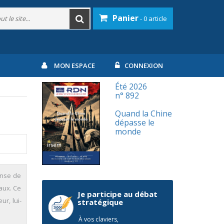
Panier
- 0 article
MON ESPACE
CONNEXION
Été 2026
n° 892
Quand la Chine
dépasse le
monde
ense de
aux. Ce
Je participe au débat
ur, lui-
stratégique
À vos claviers,