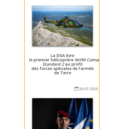
La DGA livre
le premier hélicoptère
NH90 Caïman
Standard 2
au profit
des forces spéciales de l’armée
de Terre
26-07-2026