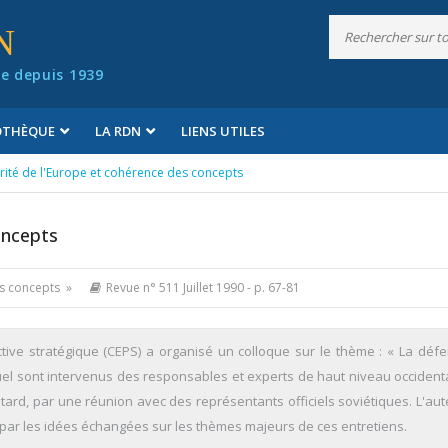
N
e depuis 1939
IOTHÈQUE
LA RDN
LIENS UTILES
rité de l'Europe et cohérence des concepts
oncepts
es concepts »
Revue n° 511 Juillet 1990
- p. 67-81
tive stratégique (CEPS) a organisé un colloque sur le thème : « La déf
uel sont intervenus des responsables et experts de haut niveau occident
tard, par une réunion avec des représentants officiels soviétiques. L'aute
 par les idées échangées sur les thèmes majeurs de ces entretiens.