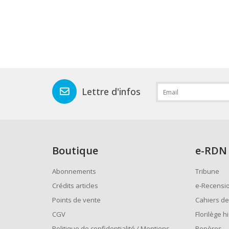
Lettre d'infos
Boutique
e
-RDN
Abonnements
Tribune
Crédits articles
e-Recensi
Points de vente
Cahiers de
CGV
Florilège h
Politique de confidentialité / Mentions
Repères