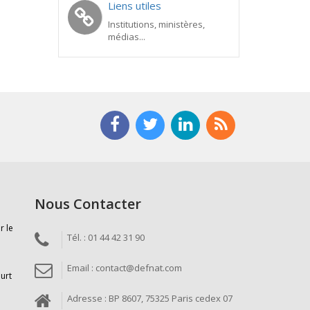
Liens utiles
Institutions, ministères,
médias...
Nous Contacter
r le
Tél. : 01 44 42 31 90
Email : contact@defnat.com
ourt
Adresse : BP 8607, 75325 Paris cedex 07