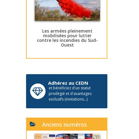
Les armées pleinement
mobilisées pour lutter
contre les incendies du Sud-
Ouest
Adhérez au CEDN
et bénéficiez d'un statut
privilégié et d'avantages
exclusifs (invitations...)
Anciens numéros