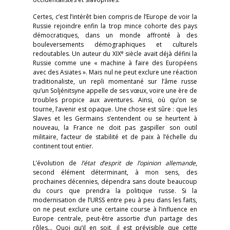
Certes, c’est l’intérêt bien compris de l’Europe de voir la
Russie rejoindre enfin la trop mince cohorte des pays
démocratiques, dans un monde affronté à des
bouleversements démographiques et culturels
e
redoutables. Un auteur du XIX
siècle avait déjà défini la
Russie comme une « machine à faire des Européens
avec des Asiates ». Mais nul ne peut exclure une réaction
traditionaliste, un repli momentané sur l’âme russe
qu’un Soljénitsyne appelle de ses vœux, voire une ère de
troubles propice aux aventures. Ainsi, où qu’on se
tourne, l’avenir est opaque. Une chose est sûre : que les
Slaves et les Germains s’entendent ou se heurtent à
nouveau, la France ne doit pas gaspiller son outil
militaire, facteur de stabilité et de paix à l’échelle du
continent tout entier.
L’évolution de
l’état d’esprit de l’opinion allemande
,
second élément déterminant, à mon sens, des
prochaines décennies, dépendra sans doute beaucoup
du cours que prendra la politique russe. Si la
modernisation de l’URSS entre peu à peu dans les faits,
on ne peut exclure une certaine course à l’influence en
Europe centrale, peut-être assortie d’un partage des
rôles… Quoi qu’il en soit, il est prévisible que cette