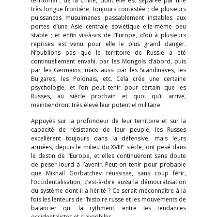
territorial ; de la Chine, dont elle est séparée par une
très longue frontière, toujours contestée ; de plusieurs
puissances musulmanes passablement instables aux
portes d’une Asie centrale soviétique elle-même peu
stable ; et enfin vis-à-vis de l’Europe, d’où à plusieurs
reprises est venu pour elle le plus grand danger.
N’oublions pas que le territoire de Russie a été
continuellement envahi, par les Mongols d’abord, puis
par les Germains, mais aussi par les Scandinaves, les
Bulgares, les Polonais, etc. Cela crée une certaine
psychologie, et l’on peut tenir pour certain que les
Russes, au siècle prochain et quoi qu’il arrive,
maintiendront très élevé leur potentiel militaire.
Appuyés sur la profondeur de leur territoire et sur la
capacité de résistance de leur peuple, les Russes
excellèrent toujours dans la défensive, mais leurs
e
armées, depuis le milieu du XVIII
siècle, ont pesé dans
le destin de l’Europe, et elles continueront sans doute
de peser lourd à l’avenir. Peut-on tenir pour probable
que Mikhaïl Gorbatchev réussisse, sans coup férir,
l’occidentalisation, c’est-à-dire aussi la démocratisation
du système dont il a hérité ? Ce serait méconnaître à la
fois les lenteurs de l’histoire russe et les mouvements de
balancier qui la rythment, entre les tendances
occidentalistes et slavophiles.