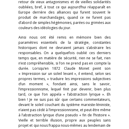
retour de vieux antagonismes et de vieilles solidarités
oubliées, bref, à tout ce qui aujourd’hui réapparaît en
Europe derrière des alliances qui furent souvent le
produit de marchandages, quand ce ne furent pas
d’abord de simples hégémonies, parées ou grimées aux
couleurs des idéologies du jour.
Ainsi nous ont été remis en mémoire bien des
paramètres essentiels de la stratégie, constantes
historiques dont ne devraient jamais s’abstraire les
responsables. On a quelquefois oublié ces derniers
temps que, en matière de sécurité, rien ne se fait, rien
n’est compréhensible, si l’on ne prend pas en compte la
durée. Lorsqu’en 1872 Claude Monet peint son
« Impression sur un soleil levant », il entend, selon ses
propres termes, « traduire les impressions subjectives
d’un moment », fondant ainsi, sans le savoir,
l’impressionnisme, lequel finit par devenir, bien plus
tard, ce que l’on appela « l’abstraction lyrique ». Eh
bien ! Je ne suis pas sûr que certains commentateurs,
devant le soleil couchant du système marxiste-léniniste,
n’aient pas cédé à l’impressionnisme, et peut-être même
à l’abstraction lyrique d’une pseudo « fin de l’histoire ».
Vieille et terrible illusion, propre aux peuples sans
projet et qui nous frappa nous-mêmes au lendemain de