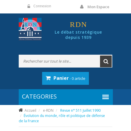
Panneau de gestion des cookies
Connexion
Mon Espace
RDN
Le débat stratégique
depuis 1939
Panier
- 0 article
Accueil
e-RDN
Revue n° 511 Juillet 1990
Évolution du monde, rôle et politique de défense
de la France