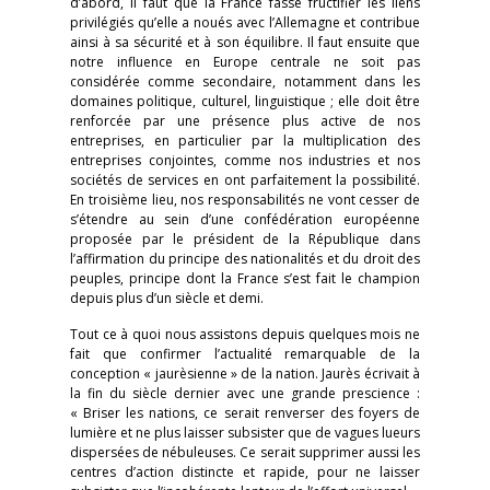
d’abord, il faut que la France fasse fructifier les liens
privilégiés qu’elle a noués avec l’Allemagne et contribue
ainsi à sa sécurité et à son équilibre. Il faut ensuite que
notre influence en Europe centrale ne soit pas
considérée comme secondaire, notamment dans les
domaines politique, culturel, linguistique ; elle doit être
renforcée par une présence plus active de nos
entreprises, en particulier par la multiplication des
entreprises conjointes, comme nos industries et nos
sociétés de services en ont parfaitement la possibilité.
En troisième lieu, nos responsabilités ne vont cesser de
s’étendre au sein d’une confédération européenne
proposée par le président de la République dans
l’affirmation du principe des nationalités et du droit des
peuples, principe dont la France s’est fait le champion
depuis plus d’un siècle et demi.
Tout ce à quoi nous assistons depuis quelques mois ne
fait que confirmer l’actualité remarquable de la
conception « jaurèsienne » de la nation. Jaurès écrivait à
la fin du siècle dernier avec une grande prescience :
« Briser les nations, ce serait renverser des foyers de
lumière et ne plus laisser subsister que de vagues lueurs
dispersées de nébuleuses. Ce serait supprimer aussi les
centres d’action distincte et rapide, pour ne laisser