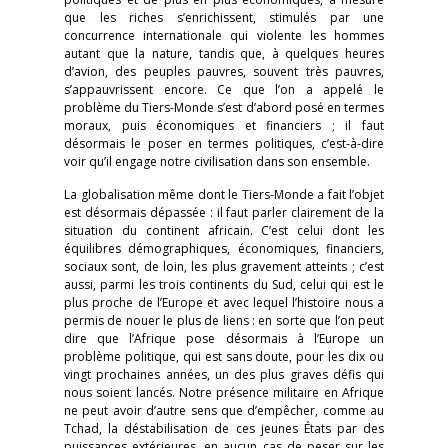
que les riches s’enrichissent, stimulés par une
concurrence internationale qui violente les hommes
autant que la nature, tandis que, à quelques heures
d’avion, des peuples pauvres, souvent très pauvres,
s’appauvrissent encore. Ce que l’on a appelé le
problème du Tiers-Monde s’est d’abord posé en termes
moraux, puis économiques et financiers ; il faut
désormais le poser en termes politiques, c’est-à-dire
voir qu’il engage notre civilisation dans son ensemble.
La globalisation même dont le Tiers-Monde a fait l’objet
est désormais dépassée : il faut parler clairement de la
situation du continent africain. C’est celui dont les
équilibres démographiques, économiques, financiers,
sociaux sont, de loin, les plus gravement atteints ; c’est
aussi, parmi les trois continents du Sud, celui qui est le
plus proche de l’Europe et avec lequel l’histoire nous a
permis de nouer le plus de liens : en sorte que l’on peut
dire que l’Afrique pose désormais à l’Europe un
problème politique, qui est sans doute, pour les dix ou
vingt prochaines années, un des plus graves défis qui
nous soient lancés. Notre présence militaire en Afrique
ne peut avoir d’autre sens que d’empêcher, comme au
Tchad, la déstabilisation de ces jeunes États par des
puissances extérieures, en aucun cas de peser sur les