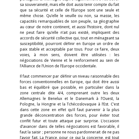
sa souveraineté, mais elle doit aussi tenir compte du fait
que sa sécurité et celle de l’Europe sont une seule et
même chose. Qu’elle le veuille ou non, sa masse, les
capacités remarquables de son peuple, sa géographie
au cœur de notre continent, et aussi l’histoire, dont nul
ne peut faire qu’elle n’ait pas existé, impliquent des
accords de sécurité collective qui, tout en ménageant sa
susceptibilité, pourront définir en Europe un ordre de
paix stable et acceptable par tous. Pour ce faire, deux
voies, à mon sens, doivent être utilisées : les
négociations de Vienne et le renforcement au sein de
l’Alliance de l’Union de l’Europe occidentale.
Il faut commencer par définir un niveau raisonnable des
forces conventionnelles en Europe, qui doit être aussi
bas et équilibré que possible, en particulier dans la
zone centrale dite 4/4, comprenant outre les deux
Allemagnes le Benelux et le Danemark à l’Ouest, la
Pologne, la Hongrie et la Tchécoslovaquie à l’Est. C’est
dans cette zone en effet qu’il faut parvenir à la plus
grande déconcentration des forces, pour éviter tout
conflit futur et toute attaque par surprise. L’occasion
d’avancer dans de telles négociations est favorable, il
faut la saisir ; personne ne nous pardonnerait de ne pas
l’avoir fait. La France, pour ce qui la concerne, est tout