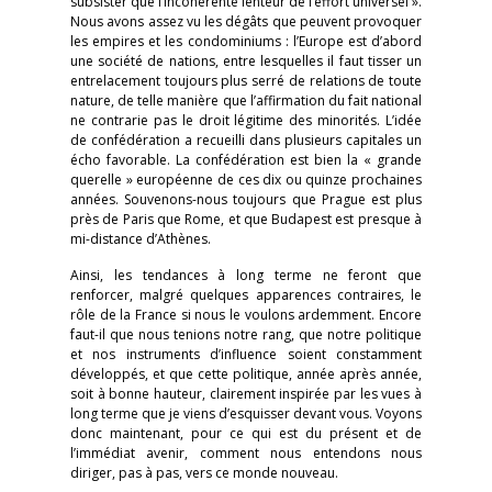
subsister que l’incohérente lenteur de l’effort universel ».
Nous avons assez vu les dégâts que peuvent provoquer
les empires et les condominiums : l’Europe est d’abord
une société de nations, entre lesquelles il faut tisser un
entrelacement toujours plus serré de relations de toute
nature, de telle manière que l’affirmation du fait national
ne contrarie pas le droit légitime des minorités. L’idée
de confédération a recueilli dans plusieurs capitales un
écho favorable. La confédération est bien la « grande
querelle » européenne de ces dix ou quinze prochaines
années. Souvenons-nous toujours que Prague est plus
près de Paris que Rome, et que Budapest est presque à
mi-distance d’Athènes.
Ainsi, les tendances à long terme ne feront que
renforcer, malgré quelques apparences contraires, le
rôle de la France si nous le voulons ardemment. Encore
faut-il que nous tenions notre rang, que notre politique
et nos instruments d’influence soient constamment
développés, et que cette politique, année après année,
soit à bonne hauteur, clairement inspirée par les vues à
long terme que je viens d’esquisser devant vous. Voyons
donc maintenant, pour ce qui est du présent et de
l’immédiat avenir, comment nous entendons nous
diriger, pas à pas, vers ce monde nouveau.