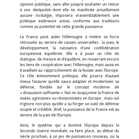
opinion publique, sans aller jusqu’à souhaiter un retour
à une
Weltpolitik
dont elle ne manifeste actuellement
aucune nostalgie, imposera vraisemblablement une
politique extérieure active, conforme aux traditions
comme au potentiel de cette grande puissance.
La France peut aider l’Allemagne à mettre sa force
retrouvée au service de causes universelles : la paix, le
développement, la naissance d'une confédération
européenne équilibrée. Elle a à jouer un rôle de
dialogue, de mesure et d’équilibre, en resserrant encore
les liens de coopération avec l’Allemagne, mais aussi en
travaillant au rapprochement de la Russie avec l’Europe.
Ce rôle éminemment politique, elle pourra d’autant
mieux l’assurer qu’elle saura adapter et moderniser sa
défense, fondée sur le concept moderne de
« dissuasion suffisante ». Nul ne soupçonne la France de
visées agressives ou révisionnistes en Europe ; mais nul
n’ignore non plus qu’elle a su forger un outil de défense
souple et crédible. Bref, la puissance de la France est au
service de la paix de l’Europe.
Ainsi, le système qui a dominé l’Europe depuis la
Seconde Guerre mondiale, va faire place, au début du
siècle prochain, à un jeu de puissances nouveau, où la