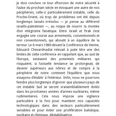
Je dois conclure ce tour d’horizon de notre sécurité à
l’aube du prochain siècle en évoquant une autre de nos
périphéries, celle-ci particulièrement instable, celle du
Proche-Orient, où trop de problèmes ont été depuis
longtemps laissés irrésolus — je pense au différend
israélo-palestinien —, au risque de nourrir la montée
d’un intégrisme fanatique. Entre Israël et l’Irak s’est
engagée une course aux armements, conventionnels et
non conventionnels, qui aboutit à un équilibre de la
terreur. Le 6 mars 1989 devant la Conférence de Vienne,
Edouard Chevardnadze relevait à juste titre une des
limites de cette conférence en rappelant que, au sud de
l’Europe, existaient des potentiels militaires qui
risquaient, si l’actuelle tendance se prolongeait, de
devenir supérieurs aux nôtres et de rompre à la
périphérie de notre continent l’équilibre que nous
essayons d’établir à l’intérieur. Enfin, nous ne pourrons
feindre plus longtemps d’ignorer que plusieurs pays de
cet instable Sud se seront vraisemblablement dotés
dans les prochaines années d’armes nucléaires, même
rudimentaires. Cela nous impose une vigilance
particulière à la fois pour maintenir nos capacités
technologiques dans des secteurs particulièrement
sensibles et pour éviter une prolifération balistique,
nucléaire et chimique, déstabilisatrice.