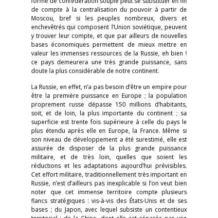
forme de confédération souple peut se substituer en fin
de compte à la centralisation du pouvoir à partir de
Moscou, bref si les peuples nombreux, divers et
enchevêtrés qui composent l’Union soviétique, peuvent
y trouver leur compte, et que par ailleurs de nouvelles
bases économiques permettent de mieux mettre en
valeur les immenses ressources de la Russie, eh bien !
ce pays demeurera une très grande puissance, sans
doute la plus considérable de notre continent.
La Russie, en effet, n’a pas besoin d’être un empire pour
être la première puissance en Europe ; la population
proprement russe dépasse 150 millions d’habitants,
soit, et de loin, la plus importante du continent ; sa
superficie est trente fois supérieure à celle du pays le
plus étendu après elle en Europe, la France. Même si
son niveau de développement a été surestimé, elle est
assurée de disposer de la plus grande puissance
militaire, et de très loin, quelles que soient les
réductions et les adaptations aujourd’hui prévisibles.
Cet effort militaire, traditionnellement très important en
Russie, n’est d’ailleurs pas inexplicable si l’on veut bien
noter que cet immense territoire compte plusieurs
flancs stratégiques : vis-à-vis des États-Unis et de ses
bases ; du Japon, avec lequel subsiste un contentieux