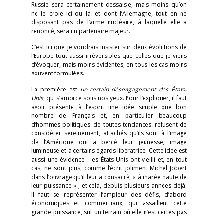
Russie sera certainement dessaisie, mais moins qu’on
ne le croie ici ou là, et dont l’Allemagne, tout en ne
disposant pas de l’arme nucléaire, à laquelle elle a
renoncé, sera un partenaire majeur.
C’est ici que je voudrais insister sur deux évolutions de
l’Europe tout aussi irréversibles que celles que je viens
d’évoquer, mais moins évidentes, en tous les cas moins
souvent formulées.
La première est
un certain désengagement des États-
Unis
, qui s’amorce sous nos yeux. Pour l’expliquer, il faut
avoir présente à l’esprit une idée simple que bon
nombre de Français et, en particulier beaucoup
d’hommes politiques, de toutes tendances, refusent de
considérer sereinement, attachés qu’ils sont à l’image
de l’Amérique qui a bercé leur jeunesse, image
lumineuse et à certains égards libératrice. Cette idée est
aussi une évidence : les États-Unis ont vieilli et, en tout
cas, ne sont plus, comme l’écrit joliment Michel Jobert
dans l’ouvrage qu’il leur a consacré, « à marée haute de
leur puissance » ; et cela, depuis plusieurs années déjà.
Il faut se représenter l’ampleur des défis, d’abord
économiques et commerciaux, qui assaillent cette
grande puissance, sur un terrain où elle n’est certes pas