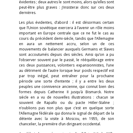
évidentes ; deux autres le sont moins, alors qu’elles sont
peut-être plus graves : j’insisterai donc sur ces deux
dernières.
Les plus évidentes, d’abord : il est désormais certain
que l’Union soviétique exercera à l’avenir un rôle moins
important en Europe centrale que ce ne fut le cas au
cours du précédent demi-siècle, tandis que l’Allemagne
en aura un nettement accru, selon un de ces
mouvements de balancier auxquels Germains et Slaves
sont accoutumés depuis des siècles. Ainsi qu’on a pu
l’observer souvent par le passé, le rééquilibrage entre
ces deux puissances, volontiers expansionnistes, l’une
au détriment de l’autre lorsque leur poids respectif est
par trop inégal, peut entraîner pour la prochaine
période une sorte d’entente ; il y a entre les deux
peuples une connivence ancienne, qui connut bien des
formes depuis Catherine II jusqu’à Bismarck. Notre
siècle en a vu de nouvelles illustrations : chacun se
souvient de Rapallo ou du pacte Hitler-Staline ;
n’oublions pas non plus que c’est en quelque sorte
l’Allemagne fédérale qui donna le signal de départ de la
détente avec la visite à Moscou, en 1955, de son
chancelier, la première d’un dirigeant occidental.