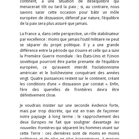
continent, à une situation de déséquilibre qui
menacerait tôt ou tard la paix ; si, au contraire, nous
savons saisir cette occasion pour bâtir un môle
européen de dissuasion, défensif par nature, l’équilibre
de la paix sera plus assuré que jamais.
La France a, dans cette perspective, un rôle stabilisateur
par excellence : moins que jamais l’outil militaire ne peut
se séparer du projet politique. Il y a une grande
différence entre la période qui s’ouvre et celle qui a suivi
la Première Guerre mondiale : les États-Unis et l’Union
soviétique pourront être partie prenante de l’équilibre
européen, ce qu’avaient interdit l’isolationnisme
américain et le bolchevisme conquérant des années
vingt. Quatre puissances restent sur le continent, créant
les conditions d’une « dissuasion par constat ». Enfin,
l’ère des querelles de frontières devra être
définitivement close.
Je voudrais insister sur une seconde évidence forte,
mais par trop discrète, qui est en train de façonner
notre paysage à long terme : le rapprochement des
deux Europes ne fait que souligner davantage
les
nouvelles frontières
qui séparent les hommes vivant sur
cette Terre : ces dernières sont de moins en moins
politiques et de plus en plus économiques, à mesure