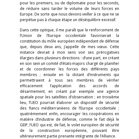
pour les premiers, ou de diplomatie pour les seconds,
de réduire sans tarder le volume de leurs forces en
Europe. De sorte que nous devons veiller à ce que ne se
perpétue pas à chaque étape un déséquilibre excessif.
Dans cette optique, il me paraît que le renforcement de
l’Union de l’Europe occidentale favoriserait la
constitution du môle européen indépendant de défense
que, depuis deux ans, j’appelle de mes vœux. Cette
instance devrait à mon sens voir ses prérogatives
élargies dans plusieurs directions : d’une part, en créant
en son sein un comité d’états-majors chargé de planifier
et de coordonner les forces des différents pays
membres ; ensuite en la dotant d’instruments qui
permettraient à tous ses membres de vérifier
efficacement l’application des accords de
désarmement, en créant par exemple une agence
spatiale pour les satellites d’observation ; en troisième
lieu, l’UEO pourrait élaborer un dispositif de sécurité
des flancs méditerranéens de l’Europe occidentale ;
quatrièmement enfin, encourager les coopérations en
matière d’industrie de défense, comme le fait déjà le
GEIP, l’UEO qui est, de fait, le volet européen de sécurité
de la construction européenne, pouvant être
ultérieurement partie prenante intégrante de l’Alliance.