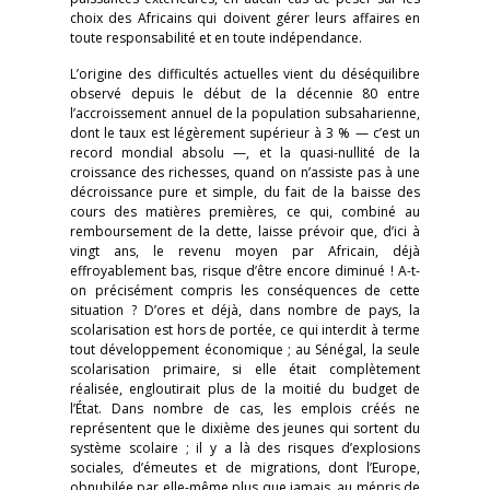
choix des Africains qui doivent gérer leurs affaires en
toute responsabilité et en toute indépendance.
L’origine des difficultés actuelles vient du déséquilibre
observé depuis le début de la décennie 80 entre
l’accroissement annuel de la population subsaharienne,
dont le taux est légèrement supérieur à 3 % — c’est un
record mondial absolu —, et la quasi-nullité de la
croissance des richesses, quand on n’assiste pas à une
décroissance pure et simple, du fait de la baisse des
cours des matières premières, ce qui, combiné au
remboursement de la dette, laisse prévoir que, d’ici à
vingt ans, le revenu moyen par Africain, déjà
effroyablement bas, risque d’être encore diminué ! A-t-
on précisément compris les conséquences de cette
situation ? D’ores et déjà, dans nombre de pays, la
scolarisation est hors de portée, ce qui interdit à terme
tout développement économique ; au Sénégal, la seule
scolarisation primaire, si elle était complètement
réalisée, engloutirait plus de la moitié du budget de
l’État. Dans nombre de cas, les emplois créés ne
représentent que le dixième des jeunes qui sortent du
système scolaire ; il y a là des risques d’explosions
sociales, d’émeutes et de migrations, dont l’Europe,
obnubilée par elle-même plus que jamais, au mépris de