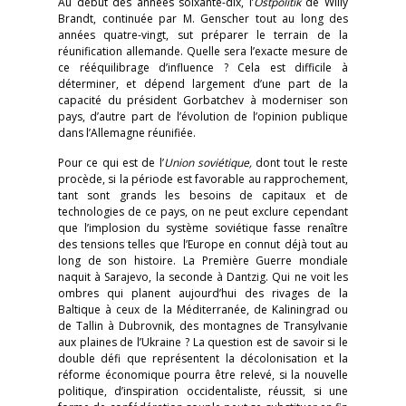
Au début des années soixante-dix, l’
Ostpolitik
de Willy
Brandt, continuée par M. Genscher tout au long des
années quatre-vingt, sut préparer le terrain de la
réunification allemande. Quelle sera l’exacte mesure de
ce rééquilibrage d’influence ? Cela est difficile à
déterminer, et dépend largement d’une part de la
capacité du président Gorbatchev à moderniser son
pays, d’autre part de l’évolution de l’opinion publique
dans l’Allemagne réunifiée.
Pour ce qui est de l’
Union soviétique,
dont tout le reste
procède, si la période est favorable au rapprochement,
tant sont grands les besoins de capitaux et de
technologies de ce pays, on ne peut exclure cependant
que l’implosion du système soviétique fasse renaître
des tensions telles que l’Europe en connut déjà tout au
long de son histoire. La Première Guerre mondiale
naquit à Sarajevo, la seconde à Dantzig. Qui ne voit les
ombres qui planent aujourd’hui des rivages de la
Baltique à ceux de la Méditerranée, de Kaliningrad ou
de Tallin à Dubrovnik, des montagnes de Transylvanie
aux plaines de l’Ukraine ? La question est de savoir si le
double défi que représentent la décolonisation et la
réforme économique pourra être relevé, si la nouvelle
politique, d’inspiration occidentaliste, réussit, si une