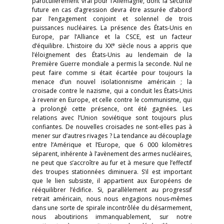
particulièrement vrai pour l’Allemagne, dont la sécurité
future en cas d’agression devra être assurée d’abord
par l’engagement conjoint et solennel de trois
puissances nucléaires. La présence des États-Unis en
Europe, par l’Alliance et la CSCE, est un facteur
e
d’équilibre. L’histoire du XX
siècle nous a appris que
l’éloignement des États-Unis au lendemain de la
Première Guerre mondiale a permis la seconde. Nul ne
peut faire comme si était écartée pour toujours la
menace d’un nouvel isolationnisme américain ; la
croisade contre le nazisme, qui a conduit les États-Unis
à revenir en Europe, et celle contre le communisme, qui
a prolongé cette présence, ont été gagnées. Les
relations avec l’Union soviétique sont toujours plus
confiantes. De nouvelles croisades ne sont-elles pas à
mener sur d’autres rivages ? La tendance au découplage
entre l’Amérique et l’Europe, que 6 000 kilomètres
séparent, inhérente à l’avènement des armes nucléaires,
ne peut que s’accroître au fur et à mesure que l’effectif
des troupes stationnées diminuera. S’il est important
que le lien subsiste, il appartient aux Européens de
rééquilibrer l’édifice. Si, parallèlement au progressif
retrait américain, nous nous engagions nous-mêmes
dans une sorte de spirale incontrôlée du désarmement,
nous aboutirions immanquablement, sur notre