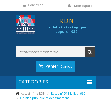
Panneau de gestion des cookies
Connexion
Mon Espace
RDN
Le débat stratégique
depuis 1939
Panier
- 0 article
Accueil
e-RDN
Revue n° 511 Juillet 1990
Opinion publique et désarmement