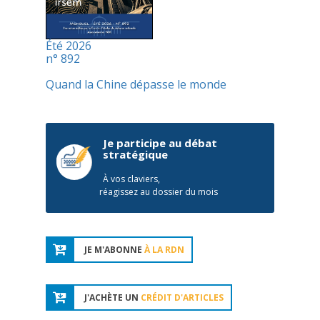
Été 2026
n° 892
Quand la Chine dépasse le monde
Je participe au débat
stratégique
À vos claviers,
réagissez au dossier du mois
JE M'ABONNE
À LA RDN
J'ACHÈTE UN
CRÉDIT D'ARTICLES