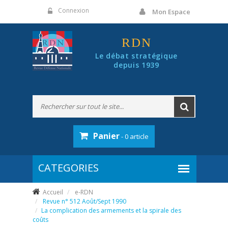
Panneau de gestion des cookies
Connexion
Mon Espace
RDN
Le débat stratégique
depuis 1939
Panier
- 0 article
Accueil
e-RDN
Revue n° 512 Août/Sept 1990
La complication des armements et la spirale des
coûts