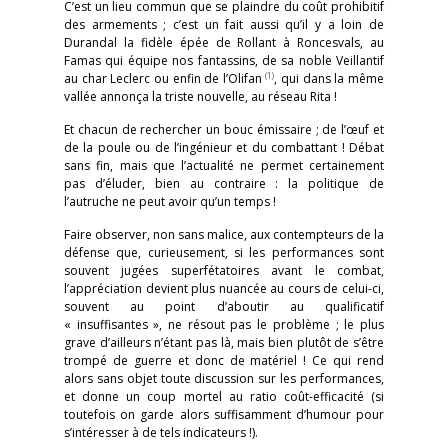
C’est un lieu commun que se plaindre du coût prohibitif
des armements ; c’est un fait aussi qu’il y a loin de
Durandal la fidèle épée de Rollant à Roncesvals, au
Famas qui équipe nos fantassins, de sa noble Veillantif
(1)
au char Leclerc ou enfin de l’Olifan
, qui dans la même
vallée annonça la triste nouvelle, au réseau Rita !
Et chacun de rechercher un bouc émissaire ; de l’œuf et
de la poule ou de l’ingénieur et du combattant ! Débat
sans fin, mais que l’actualité ne permet certainement
pas d’éluder, bien au contraire : la politique de
l’autruche ne peut avoir qu’un temps !
Faire observer, non sans malice, aux contempteurs de la
défense que, curieusement, si les performances sont
souvent jugées superfétatoires avant le combat,
l’appréciation devient plus nuancée au cours de celui-ci,
souvent au point d’aboutir au qualificatif
« insuffisantes », ne résout pas le problème ; le plus
grave d’ailleurs n’étant pas là, mais bien plutôt de s’être
trompé de guerre et donc de matériel ! Ce qui rend
alors sans objet toute discussion sur les performances,
et donne un coup mortel au ratio coût-efficacité (si
toutefois on garde alors suffisamment d’humour pour
s’intéresser à de tels indicateurs !).