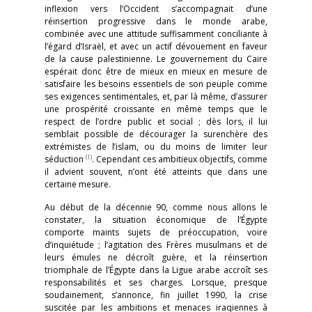
inflexion vers l’Occident s’accompagnait d’une
réinsertion progressive dans le monde arabe,
combinée avec une attitude suffisamment conciliante à
l’égard d’Israël, et avec un actif dévouement en faveur
de la cause palestinienne. Le gouvernement du Caire
espérait donc être de mieux en mieux en mesure de
satisfaire les besoins essentiels de son peuple comme
ses exigences sentimentales, et, par là même, d’assurer
une prospérité croissante en même temps que le
respect de l’ordre public et social ; dès lors, il lui
semblait possible de décourager la surenchère des
extrémistes de l’islam, ou du moins de limiter leur
(1)
séduction
. Cependant ces ambitieux objectifs, comme
il advient souvent, n’ont été atteints que dans une
certaine mesure.
Au début de la décennie 90, comme nous allons le
constater, la situation économique de l’Égypte
comporte maints sujets de préoccupation, voire
d’inquiétude ; l’agitation des Frères musulmans et de
leurs émules ne décroît guère, et la réinsertion
triomphale de l’Égypte dans la Ligue arabe accroît ses
responsabilités et ses charges. Lorsque, presque
soudainement, s’annonce, fin juillet 1990, la crise
suscitée par les ambitions et menaces iraqiennes à