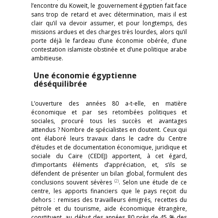
l’encontre du Koweït, le gouvernement égyptien fait face
sans trop de retard et avec détermination, mais il est
clair qu’il va devoir assumer, et pour longtemps, des
missions ardues et des charges très lourdes, alors qu’il
porte déjà le fardeau d’une économie obérée, d’une
contestation islamiste obstinée et d’une politique arabe
ambitieuse.
Une économie égyptienne
déséquilibrée
L’ouverture des années 80 a-t-elle, en matière
économique et par ses retombées politiques et
sociales, procuré tous les succès et avantages
attendus ? Nombre de spécialistes en doutent. Ceux qui
ont élaboré leurs travaux dans le cadre du Centre
d’études et de documentation économique, juridique et
sociale du Caire (CEDEJ) apportent, à cet égard,
d’importants éléments d’appréciation, et, s’ils se
défendent de présenter un bilan global, formulent des
(2)
conclusions souvent sévères
. Selon une étude de ce
centre, les apports financiers que le pays reçoit du
dehors : remises des travailleurs émigrés, recettes du
pétrole et du tourisme, aide économique étrangère,
constituent, au début des années 80 près de 45 % des