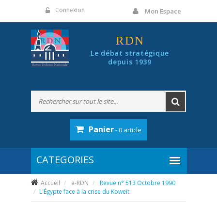
Panneau de gestion des cookies
Connexion
Mon Espace
RDN
Le débat stratégique
depuis 1939
Panier
- 0 article
Accueil
e-RDN
Revue n° 513 Octobre 1990
L'Égypte face à la crise du Koweït