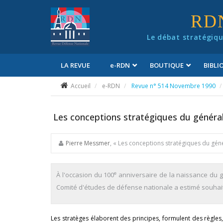
Panneau de gestion des cookies
RD
Le débat stratégiqu
LA REVUE
e
-RDN
BOUTIQUE
BIBL
Conditions générales de vente
Accueil
e-RDN
Revue n° 514 Novembre 1990
Les conceptions stratégiques du généra
Pierre Messmer
, « Les conceptions stratégiques du gé
e
À l'occasion du 100
anniversaire de la naissance du g
Comité d'études de défense nationale a estimé souhaitab
Les stratèges élaborent des principes, formulent des règles,