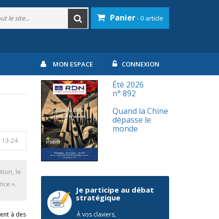
Panier
- 0 article
MON ESPACE
CONNEXION
Été 2026
n° 892
Quand la Chine
dépasse le
monde
. 13-24
tion, le
nce ».
Je participe au débat
stratégique
ment à des
À vos claviers,