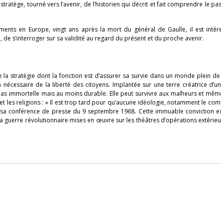
 stratège, tourné vers l’avenir, de l’historien qui décrit et fait comprendre le pa
ents en Europe, vingt ans après la mort du général de Gaulle, il est intér
ui, de s’interroger sur sa validité au regard du présent et du proche avenir.
 la stratégie dont la fonction est d’assurer sa survie dans un monde plein de 
écessaire de la liberté des citoyens. Implantée sur une terre créatrice d’un
t pas immortelle mais au moins durable. Elle peut survivre aux malheurs et mêm
s et les religions : « Il est trop tard pour qu’aucune idéologie, notamment le c
ns sa conférence de presse du 9 septembre 1968. Cette immuable conviction e
a guerre révolutionnaire mises en œuvre sur les théâtres d’opérations extérieur