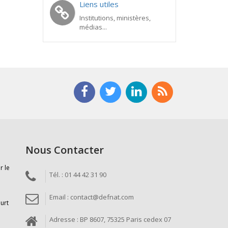
Liens utiles
Institutions, ministères,
médias...
Nous Contacter
r le
Tél. : 01 44 42 31 90
Email : contact@defnat.com
ourt
Adresse : BP 8607, 75325 Paris cedex 07