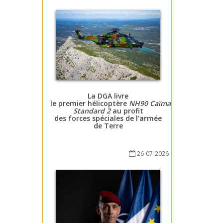
La DGA livre
le premier hélicoptère
NH90 Caïman
Standard 2
au profit
des forces spéciales de l’armée
de Terre
26-07-2026