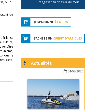
ssé, ou du
réagissez au dossier du mois
essant de
JE M'ABONNE
À LA RDN
périls, sa
J'ACHÈTE UN
CRÉDIT D'ARTICLES
e culture,
e renaître
ommunisme,
xplique le
es, c’est-
Actualités
04-08-2026