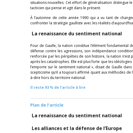
situations nouvelles. Cet effort de généralisation distingue le
tacticien qui pense et agit dans le présent.
À l’automne de cette année 1990 qui a vu tant de changem
confronter la stratégie gaulliste avec les réalités d’aujourd’h
La renaissance du sentiment national
Pour de Gaulle, la nation constitue l’élément fondamental de
défense contre les agressions, son indépendance condition n
renforcée par les péripéties de son histoire, la nation n’es
après les catastrophes. Elle est plus forte que les idéologie
l’emporte sur le sentiment national », disait de Gaulle da
scepticisme qu’il a toujours affirmé quant aux méthodes de l
à-dire hors du territoire national.
Il reste 93 % de l'article à lire
Plan de l'article
La renaissance du sentiment national
Les alliances et la défense de l’Europe