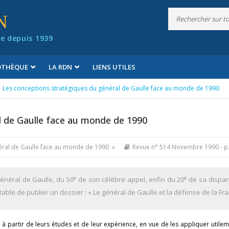
N
e depuis 1939
IOTHÈQUE
LA RDN
LIENS UTILES
Les conceptions stratégiques du général de Gaulle face au monde de 1990
l de Gaulle face au monde de 1990
néral de Gaulle face au monde de 1990 »
Revue n° 514 Novembre 1990
- p
e
e
énéral de Gaulle, du 50
de son célèbre appel, enfin du 20
de sa dispari
le de publier un dossier : « Le général de Gaulle et la défense de la Fra
 à partir de leurs études et de leur expérience, en vue de les appliquer utile