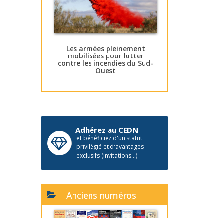
Les armées pleinement
mobilisées pour lutter
contre les incendies du Sud-
Ouest
Adhérez au CEDN
et bénéficiez d'un statut
privilégié et d'avantages
exclusifs (invitations...)
Anciens numéros