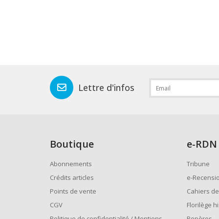
Lettre d'infos
Boutique
e
-RDN
Abonnements
Tribune
Crédits articles
e-Recensi
Points de vente
Cahiers de
CGV
Florilège h
Politique de confidentialité / Mentions
Repères