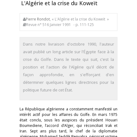
L'Algérie et la crise du Koweït
Pierre Rondot
, « L'Algérie et la crise du Koweït »
Revue n° 516 Janvier 1991
- p. 111-125
Dans notre livraison d'octobre 1990, l'auteur
avait publié un long article sur l'Égypte face à la
crise du Golfe. Dans le texte qui suit, c'est la
position et l'action de l'Algérie qu'il décrit de
façon approfondie, en s'efforçant d'en
déterminer quelques lignes directrices pour la
politique future de cet État.
La République algérienne a constamment manifesté un
intérêt actif pour les affaires du Golfe. En mars 1975
était conclu, sous les auspices du président Houari
Boumediene, l’accord d’Alger, qui réconciliait Irak et
Iran. Sept ans plus tard, le chef de la diplomatie
algérienne, Mohamed Seddik Benyahia, périssait victime