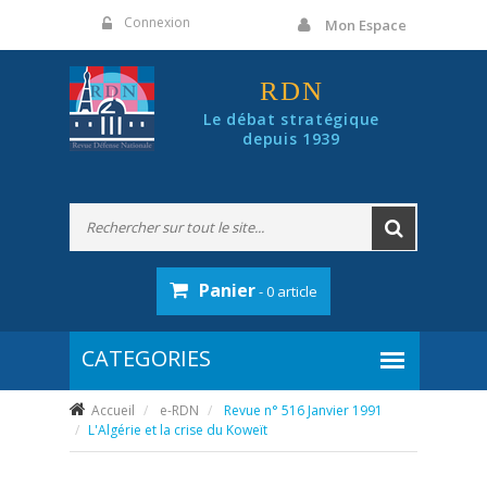
Panneau de gestion des cookies
Connexion
Mon Espace
RDN
Le débat stratégique
depuis 1939
Panier
- 0 article
Accueil
e-RDN
Revue n° 516 Janvier 1991
L'Algérie et la crise du Koweït