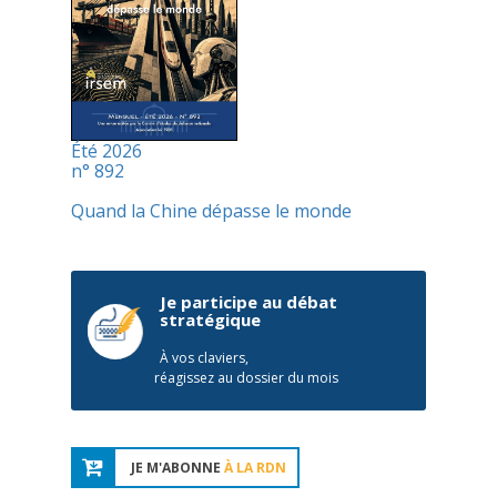
Été 2026
n° 892
Quand la Chine dépasse le monde
Je participe au débat
stratégique
À vos claviers,
réagissez au dossier du mois
JE M'ABONNE
À LA RDN