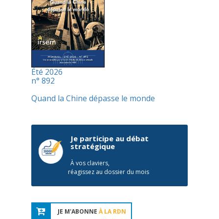
Été 2026
n° 892
Quand la Chine dépasse le monde
Je participe au débat
stratégique
À vos claviers,
réagissez au dossier du mois
JE M'ABONNE
À LA RDN