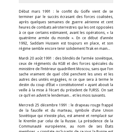
Début mars 1991 : le conflit du Golfe vient de se
terminer par le succès écrasant des forces coalisées,
après quelques semaines de guerre aérienne et cent
heures de combats aéroterrestres qui les ont opposées
à ce que certains estimaient, avant les opérations, « la
quatrième armée du monde ». En ce début d’année
1992, Saddam Hussein est toujours en place, et son
régime semble encore tenir solidement l’Irak en main…
Mardi 20 août 1991 : des blindés de l’armée soviétique,
ceux de régiments du KGB et des forces spéciales du
ministère de l’Intérieur quadrillent Moscou, sans que l’on
sache vraiment de quel côté penchent les unes et les
autres des unités engagées, ni ce que sera à terme le
destin du coup d’État « constitutionnel » ayant abouti la
veille à la mise à l’écart du président de l’URSS. On sait
ce qu’il en advint le lendemain… et les mois suivants.
Mercredi 25 décembre 1991 : le drapeau rouge frappé
de la faucille et du marteau, symbole d’une Union
Soviétique qui n’existe plus, est amené et remplacé sur
le Kremlin par celui de la Russie. La présidence de la
Communauté européenne, au nom de ses États
membres, « constate qu’à partir de ce jour la Russie est