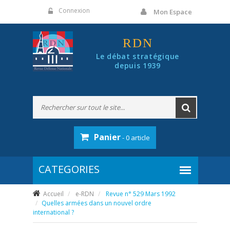
Panneau de gestion des cookies
Connexion
Mon Espace
RDN
Le débat stratégique
depuis 1939
Panier
- 0 article
Accueil
e-RDN
Revue n° 529 Mars 1992
Quelles armées dans un nouvel ordre
international ?