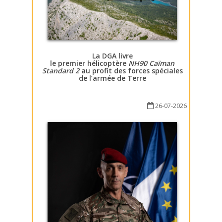
La DGA livre
le premier hélicoptère
NH90 Caïman
Standard 2
au profit des forces spéciales
de l’armée de Terre
26-07-2026