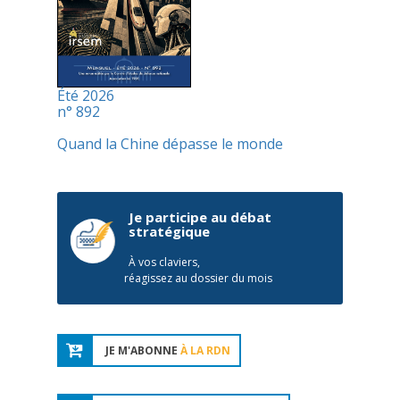
Été 2026
n° 892
Quand la Chine dépasse le monde
Je participe au débat
stratégique
À vos claviers,
réagissez au dossier du mois
JE M'ABONNE
À LA RDN