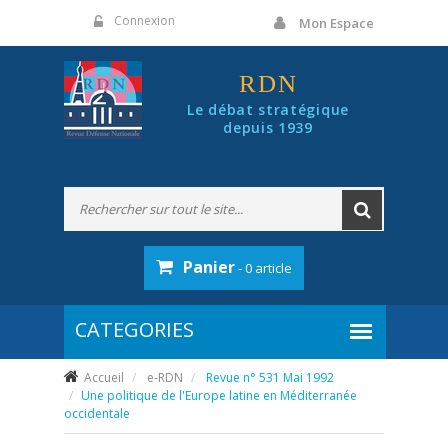
Panneau de gestion des cookies
Connexion
Mon Espace
RDN
Le débat stratégique
depuis 1939
Panier
- 0 article
Accueil
e-RDN
Revue n° 531 Mai 1992
Une politique de l'Europe latine en Méditerranée
occidentale