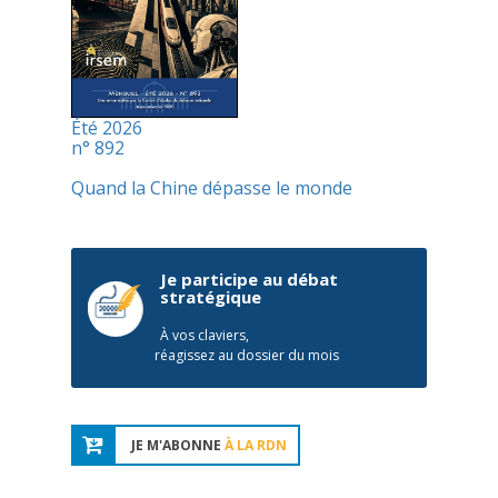
Été 2026
n° 892
Quand la Chine dépasse le monde
Je participe au débat
stratégique
À vos claviers,
réagissez au dossier du mois
JE M'ABONNE
À LA RDN