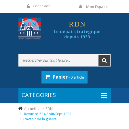
Panneau de gestion des cookies
Connexion
Mon Espace
RDN
Le débat stratégique
depuis 1939
Panier
- 0 article
Accueil
e-RDN
Revue n° 534 Août/Sept 1992
L'avenir de la guerre