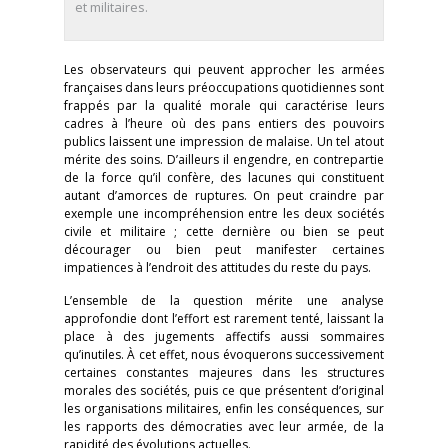
et militaires.
Les observateurs qui peuvent approcher les armées
françaises dans leurs préoccupations quotidiennes sont
frappés par la qualité morale qui caractérise leurs
cadres à l’heure où des pans entiers des pouvoirs
publics laissent une impression de malaise. Un tel atout
mérite des soins. D’ailleurs il engendre, en contrepartie
de la force qu’il confère, des lacunes qui constituent
autant d’amorces de ruptures. On peut craindre par
exemple une incompréhension entre les deux sociétés
civile et militaire ; cette dernière ou bien se peut
décourager ou bien peut manifester certaines
impatiences à l’endroit des attitudes du reste du pays.
L’ensemble de la question mérite une analyse
approfondie dont l’effort est rarement tenté, laissant la
place à des jugements affectifs aussi sommaires
qu’inutiles. À cet effet, nous évoquerons successivement
certaines constantes majeures dans les structures
morales des sociétés, puis ce que présentent d’original
les organisations militaires, enfin les conséquences, sur
les rapports des démocraties avec leur armée, de la
rapidité des évolutions actuelles.