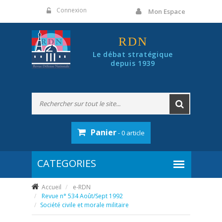
Panneau de gestion des cookies
Connexion
Mon Espace
RDN
Le débat stratégique
depuis 1939
Panier
- 0 article
Accueil
e-RDN
Revue n° 534 Août/Sept 1992
Société civile et morale militaire