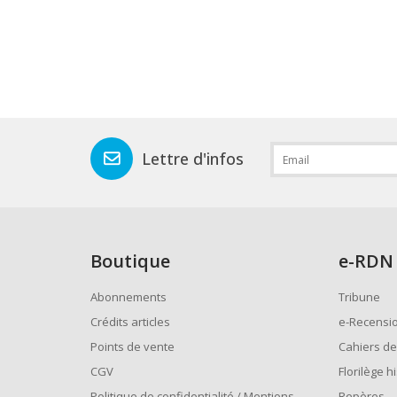
Lettre d'infos
Boutique
e
-RDN
Abonnements
Tribune
Crédits articles
e-Recensi
Points de vente
Cahiers de
CGV
Florilège h
Politique de confidentialité / Mentions
Repères