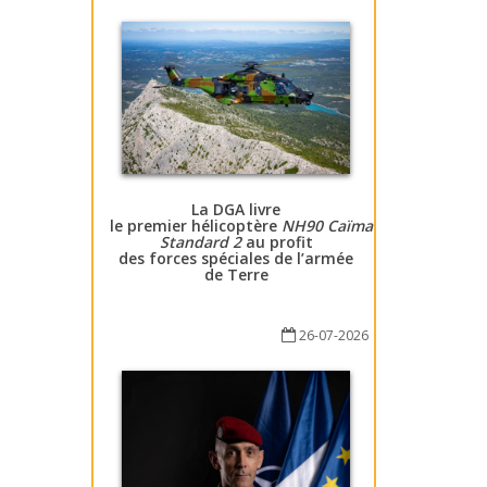
La DGA livre
le premier hélicoptère
NH90 Caïman
Standard 2
au profit
des forces spéciales de l’armée
de Terre
26-07-2026