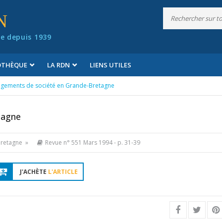
N
e depuis 1939
IOTHÈQUE
LA RDN
LIENS UTILES
gements de société en Grande-Bretagne
tagne
Bretagne »
Revue n° 551 Mars 1994
- p. 31-39
J'ACHÈTE
L'ARTICLE