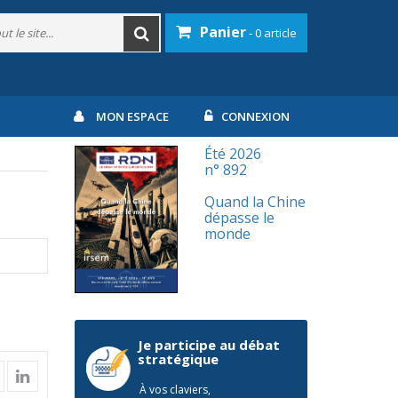
Panier
- 0 article
MON ESPACE
CONNEXION
Été 2026
n° 892
Quand la Chine
dépasse le
monde
Je participe au débat
stratégique
À vos claviers,