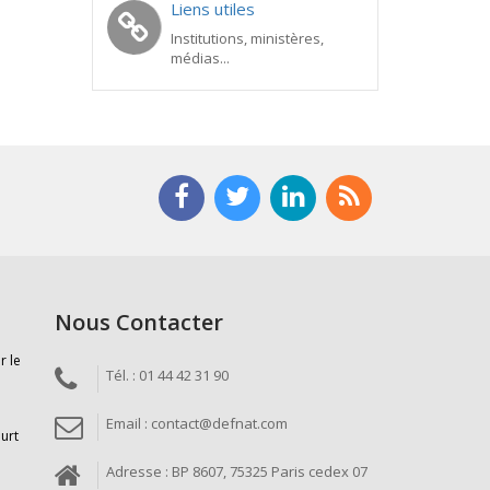
Liens utiles
Institutions, ministères,
médias...
Nous Contacter
r le
Tél. : 01 44 42 31 90
Email : contact@defnat.com
ourt
Adresse : BP 8607, 75325 Paris cedex 07