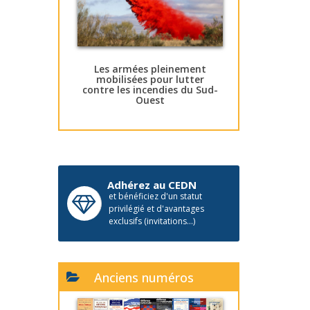
Les armées pleinement
mobilisées pour lutter
contre les incendies du Sud-
Ouest
Adhérez au CEDN
et bénéficiez d'un statut
privilégié et d'avantages
exclusifs (invitations...)
Anciens numéros