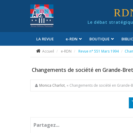
Panneau de gestion des cookies
RD
Le débat stratégiqu
LA REVUE
e
-RDN
BOUTIQUE
BIBL
Conditions générales de vente
Accueil
e-RDN
Revue n° 551 Mars 1994
Chan
Changements de société en Grande-Bre
Monica Charlot
, « Changements de société en Grande-
Partagez...