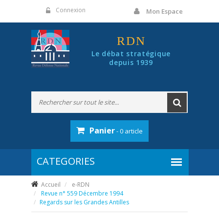
Panneau de gestion des cookies
Connexion
Mon Espace
RDN
Le débat stratégique
depuis 1939
Panier
- 0 article
Accueil
e-RDN
Revue n° 559 Décembre 1994
Regards sur les Grandes Antilles