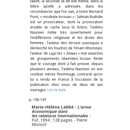
talent, la seconde se dit elle-même, dans la
lettre qu’elle a adressée, dans les
circonstances que l’on sait, à notre Bernard
Pivot, « modeste écrivain » ; Salman Rushdie
est un provocateur, dont la provocation
érudite se cache sous la fiction, Taslima
Nasreen milite très ouvertement pour
l’indifférence religieuse et les droits des
femmes ; l’auteur des
Versets sataniques
a
déclenché les foudres de l’imam Khomeyni,
l’auteur de
Lajja
les «
fatwas
» mal assurées
de groupements islamistes locaux. Reste
que le courage dont a fait preuve, depuis
plusieurs années, Taslima Nasreen en son
combat mérite l’hommage contrarié qu’on
lui a rendu en France à l’occasion de la
publication chez nous de deux de ses
ouvrages.
Lire la suite
p. 195-197
Marie-Hélène Labbé :
L’arme
économique dans
les relations internationales
;
Puf, 1994 ; 128 pages -
Pierre
Morisot