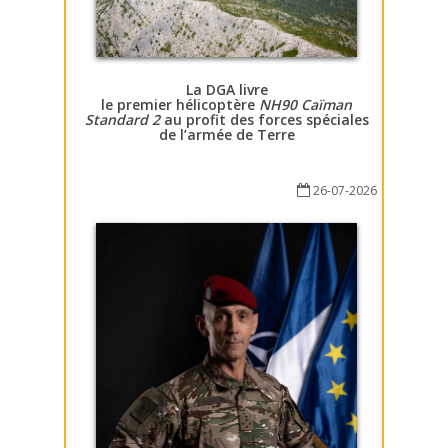
La DGA livre
le premier hélicoptère
NH90 Caïman
Standard 2
au profit des forces spéciales
de l’armée de Terre
26-07-2026