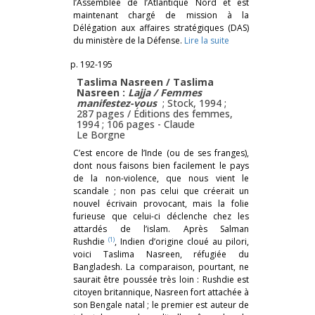
l’Assemblée de l’Atlantique Nord et est
maintenant chargé de mission à la
Délégation aux affaires stratégiques (DAS)
du ministère de la Défense.
Lire la suite
p. 192-195
Taslima Nasreen / Taslima
Nasreen :
Lajja / Femmes
manifestez-vous
; Stock, 1994 ;
287 pages / Éditions des femmes,
1994 ; 106 pages -
Claude
Le Borgne
C’est encore de l’Inde (ou de ses franges),
dont nous faisons bien facilement le pays
de la non-violence, que nous vient le
scandale ; non pas celui que créerait un
nouvel écrivain provocant, mais la folie
furieuse que celui-ci déclenche chez les
attardés de l’islam. Après Salman
(1)
Rushdie
, Indien d’origine cloué au pilori,
voici Taslima Nasreen, réfugiée du
Bangladesh. La comparaison, pourtant, ne
saurait être poussée très loin : Rushdie est
citoyen britannique, Nasreen fort attachée à
son Bengale natal ; le premier est auteur de