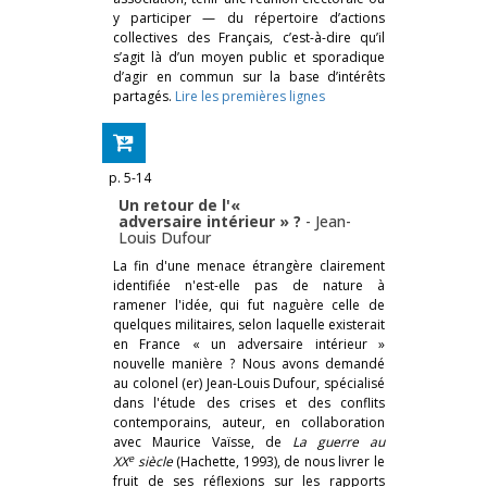
y participer — du répertoire d’actions
collectives des Français, c’est-à-dire qu’il
s’agit là d’un moyen public et sporadique
d’agir en commun sur la base d’intérêts
partagés.
Lire les premières lignes
p. 5-14
Un retour de l'«
adversaire intérieur » ?
-
Jean-
Louis Dufour
La fin d'une menace étrangère clairement
identifiée n'est-elle pas de nature à
ramener l'idée, qui fut naguère celle de
quelques militaires, selon laquelle existerait
en France « un adversaire intérieur »
nouvelle manière ? Nous avons demandé
au colonel (er) Jean-Louis Dufour, spécialisé
dans l'étude des crises et des conflits
contemporains, auteur, en collaboration
avec Maurice Vaïsse, de
La guerre au
e
XX
siècle
(Hachette, 1993), de nous livrer le
fruit de ses réflexions sur les rapports