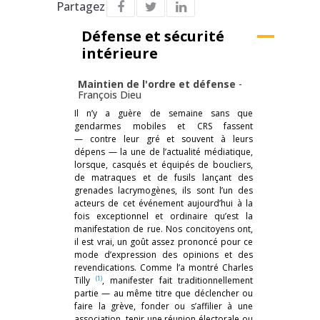
Partagez
Défense et sécurité
intérieure
Maintien de l'ordre et défense
-
François Dieu
Il n’y a guère de semaine sans que
gendarmes mobiles et CRS fassent
— contre leur gré et souvent à leurs
dépens — la une de l’actualité médiatique,
lorsque, casqués et équipés de boucliers,
de matraques et de fusils lançant des
grenades lacrymogènes, ils sont l’un des
acteurs de cet événement aujourd’hui à la
fois exceptionnel et ordinaire qu’est la
manifestation de rue. Nos concitoyens ont,
il est vrai, un goût assez prononcé pour ce
mode d’expression des opinions et des
revendications. Comme l’a montré Charles
(1)
Tilly
, manifester fait traditionnellement
partie — au même titre que déclencher ou
faire la grève, fonder ou s’affilier à une
association, tenir une réunion électorale ou