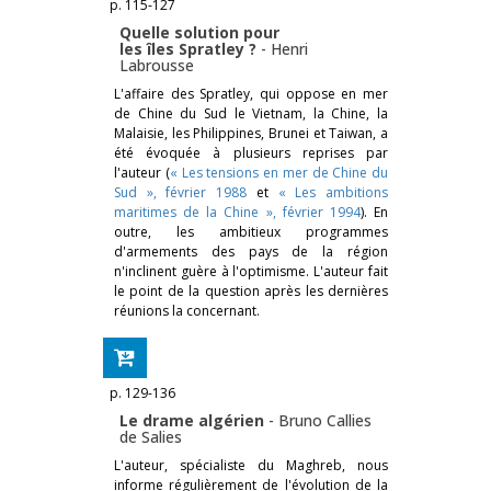
p. 115-127
Quelle solution pour
les îles Spratley ?
-
Henri
Labrousse
L'affaire des Spratley, qui oppose en mer
de Chine du Sud le Vietnam, la Chine, la
Malaisie, les Philippines, Brunei et Taiwan, a
été évoquée à plusieurs reprises par
l'auteur (
« Les tensions en mer de Chine du
Sud », février 1988
et
« Les ambitions
maritimes de la Chine », février 1994
). En
outre, les ambitieux programmes
d'armements des pays de la région
n'inclinent guère à l'optimisme. L'auteur fait
le point de la question après les dernières
réunions la concernant.
p. 129-136
Le drame algérien
-
Bruno Callies
de Salies
L'auteur, spécialiste du Maghreb, nous
informe régulièrement de l'évolution de la