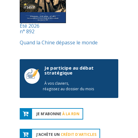
Été 2026
n° 892
Quand la Chine dépasse le monde
Je participe au débat
stratégique
À vos claviers,
réagissez au dossier du mois
JE M'ABONNE
À LA RDN
J'ACHÈTE UN
CRÉDIT D'ARTICLES