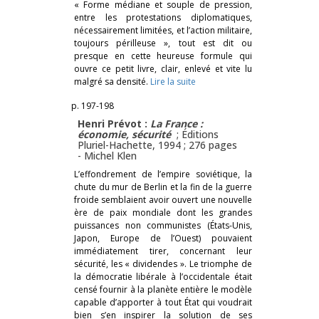
« Forme médiane et souple de pression,
entre les protestations diplomatiques,
nécessairement limitées, et l’action militaire,
toujours périlleuse », tout est dit ou
presque en cette heureuse formule qui
ouvre ce petit livre, clair, enlevé et vite lu
malgré sa densité.
Lire la suite
p. 197-198
Henri Prévot :
La France :
économie, sécurité
; Éditions
Pluriel-Hachette, 1994 ; 276 pages
-
Michel Klen
L’effondrement de l’empire soviétique, la
chute du mur de Berlin et la fin de la guerre
froide semblaient avoir ouvert une nouvelle
ère de paix mondiale dont les grandes
puissances non communistes (États-Unis,
Japon, Europe de l’Ouest) pouvaient
immédiatement tirer, concernant leur
sécurité, les « dividendes ». Le triomphe de
la démocratie libérale à l’occidentale était
censé fournir à la planète entière le modèle
capable d’apporter à tout État qui voudrait
bien s’en inspirer la solution de ses