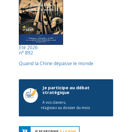
Été 2026
n° 892
Quand la Chine dépasse le monde
Je participe au débat
stratégique
À vos claviers,
réagissez au dossier du mois
JE M'ABONNE
À LA RDN