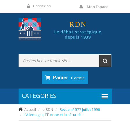
Panneau de gestion des cookies
Connexion
Mon Espace
RDN
Le débat stratégique
depuis 1939
Panier
- 0 article
Accueil
e-RDN
Revue n° 577 Juillet 1996
L'Allemagne, l'Europe et la sécurité