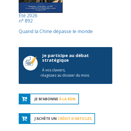
Été 2026
n° 892
Quand la Chine dépasse le monde
Je participe au débat
stratégique
À vos claviers,
réagissez au dossier du mois
JE M'ABONNE
À LA RDN
J'ACHÈTE UN
CRÉDIT D'ARTICLES