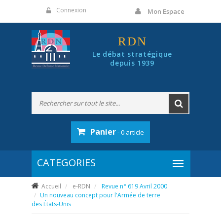
Panneau de gestion des cookies
Connexion
Mon Espace
RDN
Le débat stratégique
depuis 1939
Panier
- 0 article
Accueil
e-RDN
Revue n° 619 Avril 2000
Un nouveau concept pour l'Armée de terre
des États-Unis