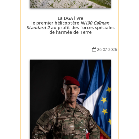
La DGA livre
le premier hélicoptère
NH90 Caïman
Standard 2
au profit des forces spéciales
de l’armée de Terre
26-07-2026