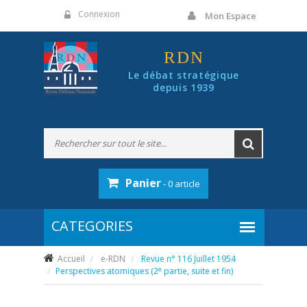
Panneau de gestion des cookies
Connexion
Mon Espace
RDN
Le débat stratégique
depuis 1939
Panier
- 0 article
Accueil
e-RDN
Revue n° 116 Juillet 1954
e
Perspectives atomiques (2
partie, suite et fin)