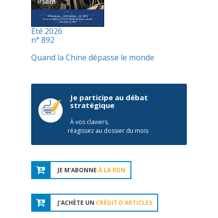
Été 2026
n° 892
Quand la Chine dépasse le monde
Je participe au débat
stratégique
À vos claviers,
réagissez au dossier du mois
JE M'ABONNE
À LA RDN
J'ACHÈTE UN
CRÉDIT D'ARTICLES