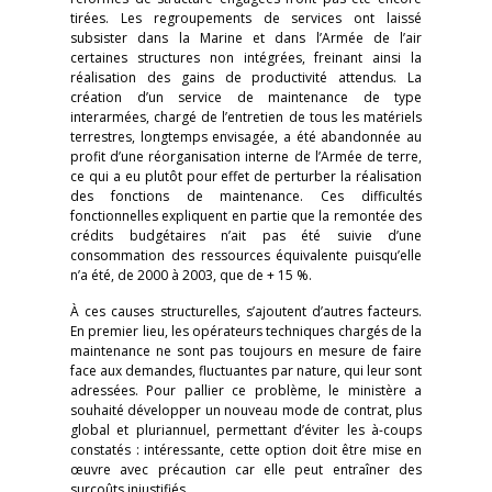
tirées. Les regroupements de services ont laissé
subsister dans la Marine et dans l’Armée de l’air
certaines structures non intégrées, freinant ainsi la
réalisation des gains de productivité attendus. La
création d’un service de maintenance de type
interarmées, chargé de l’entretien de tous les matériels
terrestres, longtemps envisagée, a été abandonnée au
profit d’une réorganisation interne de l’Armée de terre,
ce qui a eu plutôt pour effet de perturber la réalisation
des fonctions de maintenance. Ces difficultés
fonctionnelles expliquent en partie que la remontée des
crédits budgétaires n’ait pas été suivie d’une
consommation des ressources équivalente puisqu’elle
n’a été, de 2000 à 2003, que de + 15 %.
À ces causes structurelles, s’ajoutent d’autres facteurs.
En premier lieu, les opérateurs techniques chargés de la
maintenance ne sont pas toujours en mesure de faire
face aux demandes, fluctuantes par nature, qui leur sont
adressées. Pour pallier ce problème, le ministère a
souhaité développer un nouveau mode de contrat, plus
global et pluriannuel, permettant d’éviter les à-coups
constatés : intéressante, cette option doit être mise en
œuvre avec précaution car elle peut entraîner des
surcoûts injustifiés.