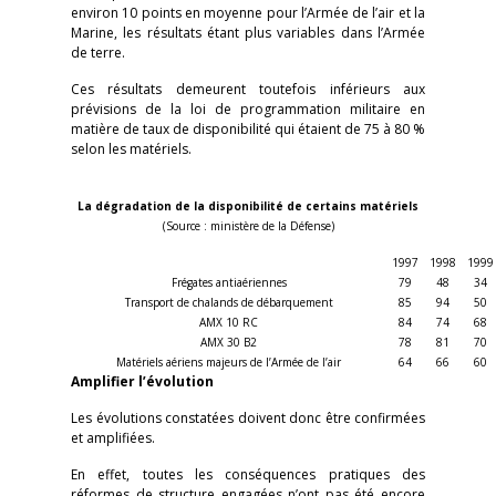
environ 10 points en moyenne pour l’Armée de l’air et la
Marine, les résultats étant plus variables dans l’Armée
de terre.
Ces résultats demeurent toutefois inférieurs aux
prévisions de la loi de programmation militaire en
matière de taux de disponibilité qui étaient de 75 à 80 %
selon les matériels.
La dégradation de la disponibilité de certains matériels
(Source : ministère de la Défense)
1997
1998
1999
Frégates antiaériennes
79
48
34
Transport de chalands de débarquement
85
94
50
AMX 10 RC
84
74
68
AMX 30 B2
78
81
70
Matériels aériens majeurs de l’Armée de l’air
64
66
60
Amplifier l’évolution
Les évolutions constatées doivent donc être confirmées
et amplifiées.
En effet, toutes les conséquences pratiques des
réformes de structure engagées n’ont pas été encore