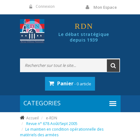
Panneau de gestion des cookies
Connexion
Mon Espace
RDN
Le débat stratégique
depuis 1939
Panier
- 0 article
Accueil
e-RDN
Revue n° 678 Août/Sept 2005
Le maintien en condition opérationnelle des
matériels des armées