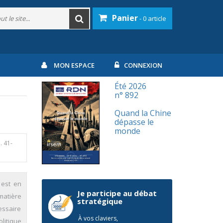
Panier
- 0 article
MON ESPACE
CONNEXION
Été 2026
n° 892
Quand la Chine
dépasse le
monde
. 41-
 est en
Je participe au débat
matière
stratégique
essaire
À vos claviers,
litique