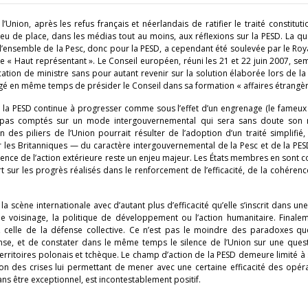
ion, après les refus français et néerlandais de ratifier le traité constituti
peu de place, dans les médias tout au moins, aux réflexions sur la PESD. La q
l’ensemble de la Pesc, donc pour la PESD, a cependant été soulevée par le R
e de « Haut représentant ». Le Conseil européen, réuni les 21 et 22 juin 2007, se
ion de ministre sans pour autant revenir sur la solution élaborée lors de la 
gé en même temps de présider le Conseil dans sa formation « affaires étrangèr
es, la PESD continue à progresser comme sous l’effet d’un engrenage (le fameux
e à pas comptés sur un mode intergouvernemental qui sera sans doute so
s piliers de l’Union pourrait résulter de l’adoption d’un traité simplifié,
r les Britanniques — du caractère intergouvernemental de la Pesc et de la PE
érence de l’action extérieure reste un enjeu majeur. Les États membres en sont c
sur les progrès réalisés dans le renforcement de l’efficacité, de la cohérenc
 scène internationale avec d’autant plus d’efficacité qu’elle s’inscrit dans une
ue de voisinage, la politique de développement ou l’action humanitaire. Finalem
, celle de la défense collective. Ce n’est pas le moindre des paradoxes qu
nse, et de constater dans le même temps le silence de l’Union sur une quest
 territoires polonais et tchèque. Le champ d’action de la PESD demeure limité à
ion des crises lui permettant de mener avec une certaine efficacité des opér
ans être exceptionnel, est incontestablement positif.