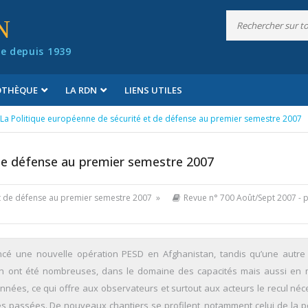
N
e depuis 1939
IOTHÈQUE
LA RDN
LIENS UTILES
La Politique européenne de sécurité et de défense au premier semestre 2007
 de défense au premier semestre 2007
et de défense au premier semestre 2007 »
Revue n° 700 Août/Sept 2007
- p
ncé une nouvelle opération PESD en Afghanistan, tandis qu’une autre
ion ont été nombreuses, dans le domaine des capacités mais aussi en 
nnées, ce qui offre aux observateurs et surtout aux acteurs le recul néc
s passées. De nouveaux chantiers se profilent, notamment celui de la po