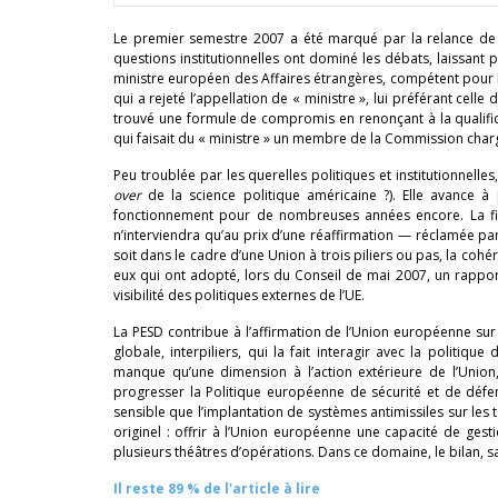
Le premier semestre 2007 a été marqué par la relance de l’Un
questions institutionnelles ont dominé les débats, laissant 
ministre européen des Affaires étrangères, compétent pour 
qui a rejeté l’appellation de « ministre », lui préférant cell
trouvé une formule de compromis en renonçant à la qualificat
qui faisait du « ministre » un membre de la Commission char
Peu troublée par les querelles politiques et institutionnell
over
de la science politique américaine ?). Elle avanc
fonctionnement pour de nombreuses années encore. La fin de
n’interviendra qu’au prix d’une réaffirmation — réclamée pa
soit dans le cadre d’une Union à trois piliers ou pas, la coh
eux qui ont adopté, lors du Conseil de mai 2007, un rapport 
visibilité des politiques externes de l’UE.
La PESD contribue à l’affirmation de l’Union européenne sur la
globale, interpiliers, qui la fait interagir avec la politiq
manque qu’une dimension à l’action extérieure de l’Union
progresser la Politique européenne de sécurité et de défe
sensible que l’implantation de systèmes antimissiles sur les
originel : offrir à l’Union européenne une capacité de gest
plusieurs théâtres d’opérations. Dans ce domaine, le bilan, s
Il reste 89 % de l'article à lire