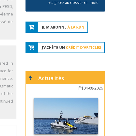
réagissez au dossier du mois
a PESD,
opéenne
essé de
JE M'ABONNE
À LA RDN
J'ACHÈTE UN
CRÉDIT D'ARTICLES
ared in
ace for
Actualités
rience.
agmatic
04-08-2026
 of the
ntinued