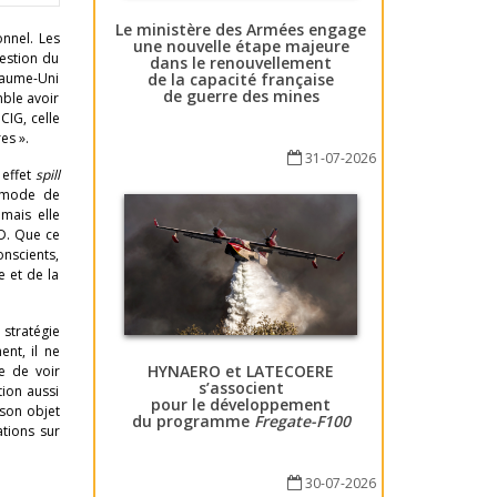
Le ministère des Armées engage
onnel. Les
une nouvelle étape majeure
uestion du
dans le renouvellement
de la capacité française
oyaume-Uni
de guerre des mines
mble avoir
CIG, celle
es ».
31-07-2026
 effet
spill
n mode de
 mais elle
SD. Que ce
onscients,
e et de la
 stratégie
ent, il ne
HYNAERO et LATECOERE
e de voir
s’associent
ion aussi
pour le développement
 son objet
du programme
Fregate-F100
ations sur
30-07-2026