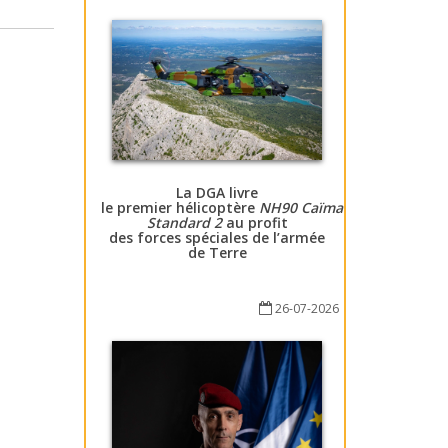
La DGA livre
le premier hélicoptère
NH90 Caïman
Standard 2
au profit
des forces spéciales de l’armée
de Terre
26-07-2026