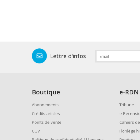
Lettre d'infos
Boutique
e
-RDN
Abonnements
Tribune
Crédits articles
e-Recensi
Points de vente
Cahiers de
CGV
Florilège h
Politique de confidentialité / Mentions
Repères