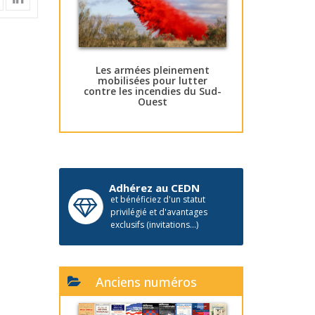
Les armées pleinement
mobilisées pour lutter
contre les incendies du Sud-
Ouest
Adhérez au CEDN
et bénéficiez d'un statut
privilégié et d'avantages
exclusifs (invitations...)
Anciens numéros