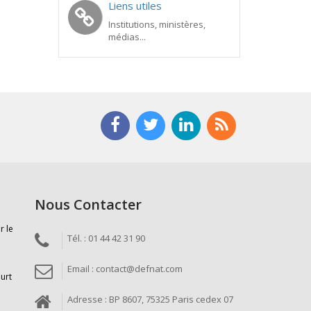
Liens utiles
Institutions, ministères,
médias...
Nous Contacter
r le
Tél. : 01 44 42 31 90
Email : contact@defnat.com
ourt
Adresse : BP 8607, 75325 Paris cedex 07