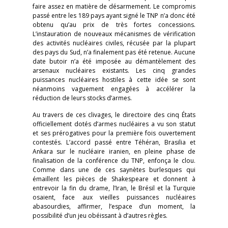
faire assez en matière de désarmement. Le compromis
passé entre les 189 pays ayant signé le TNP n’a donc été
obtenu qu’au prix de très fortes concessions.
L’instauration de nouveaux mécanismes de vérification
des activités nucléaires civiles, récusée par la plupart
des pays du Sud, n’a finalement pas été retenue. Aucune
date butoir n’a été imposée au démantèlement des
arsenaux nucléaires existants. Les cinq grandes
puissances nucléaires hostiles à cette idée se sont
néanmoins vaguement engagées à accélérer la
réduction de leurs stocks d’armes.
Au travers de ces clivages, le directoire des cinq États
officiellement dotés d’armes nucléaires a vu son statut
et ses prérogatives pour la première fois ouvertement
contestés. L’accord passé entre Téhéran, Brasilia et
Ankara sur le nucléaire iranien, en pleine phase de
finalisation de la conférence du TNP, enfonça le clou.
Comme dans une de ces saynètes burlesques qui
émaillent les pièces de Shakespeare et donnent à
entrevoir la fin du drame, l’Iran, le Brésil et la Turquie
osaient, face aux vieilles puissances nucléaires
abasourdies, affirmer, l’espace d’un moment, la
possibilité d’un jeu obéissant à d’autres règles.