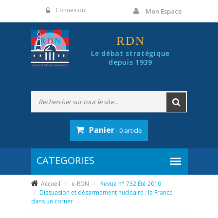
Panneau de gestion des cookies
Connexion
Mon Espace
RDN
Le débat stratégique
depuis 1939
Panier
- 0 article
Accueil
e-RDN
Revue n° 732 Été 2010
Dissuasion et désarmement nucléaire : la France
dans un corner