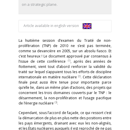
on a strategic plane.
Article available in english version
La huitième session d’examen du Traité de non-
prolifération (TNP) de 2010 ne s’est pas terminée,
comme sa devancière en 2005, sur un absolu fiasco. Et
c’est heureux ! Le document approuvé par consensus à
(1)
l’issue de cette conférence
, après des années de
flottement, vient tout d’abord renforcer la validité du
traité sur lequel s’appuient tous les efforts de discipline
(2)
internationale en matière nucléaire
. Cette déclaration
finale peut aussi être tenue pour importante parce
qu’elle lie, dans un même plan d’actions, des projets qui
concernent les trois domaines couverts par le TNP : le
désarmement, la non-prolifération et l’usage pacifique
(3)
de l’énergie nucléaire
.
Cependant, sous l’accord de façade, ce qui ressort c’est
la démarcation de plus en plus nette des positions entre
les pays émergents, drainant avec eux les non-alignés,
et les États nucléaires auxquels il est reproché de ne pas