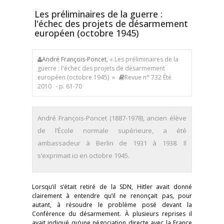
Les préliminaires de la guerre :
l'échec des projets de désarmement
européen (octobre 1945)
André François-Poncet
, « Les préliminaires de la
guerre : l'échec des projets de désarmement
européen (octobre 1945) »
Revue n° 732 Été
2010
- p. 61-70
André François-Poncet (1887-1978), ancien élève
de l’École normale supérieure, a été
ambassadeur à Berlin de 1931 à 1938. Il
s’exprimait ici en octobre 1945.
Lorsqu’il s’était retiré de la SDN, Hitler avait donné
clairement à entendre qu’il ne renonçait pas, pour
autant, à résoudre le problème posé devant la
Conférence du désarmement. À plusieurs reprises il
avait indiqué qu’une négociation directe avec la France