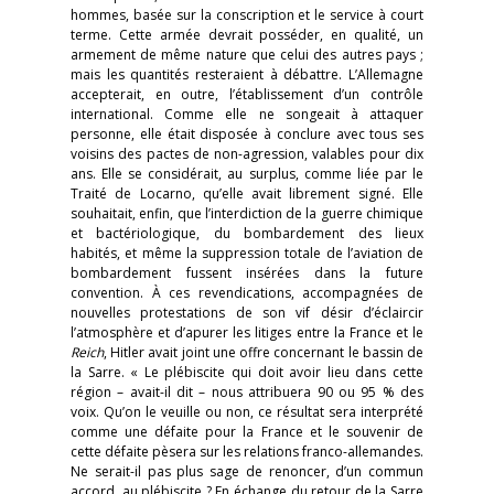
hommes, basée sur la conscription et le service à court
terme. Cette armée devrait posséder, en qualité, un
armement de même nature que celui des autres pays ;
mais les quantités resteraient à débattre. L’Allemagne
accepterait, en outre, l’établissement d’un contrôle
international. Comme elle ne songeait à attaquer
personne, elle était disposée à conclure avec tous ses
voisins des pactes de non-agression, valables pour dix
ans. Elle se considérait, au surplus, comme liée par le
Traité de Locarno, qu’elle avait librement signé. Elle
souhaitait, enfin, que l’interdiction de la guerre chimique
et bactériologique, du bombardement des lieux
habités, et même la suppression totale de l’aviation de
bombardement fussent insérées dans la future
convention. À ces revendications, accompagnées de
nouvelles protestations de son vif désir d’éclaircir
l’atmosphère et d’apurer les litiges entre la France et le
Reich
, Hitler avait joint une offre concernant le bassin de
la Sarre. « Le plébiscite qui doit avoir lieu dans cette
région – avait-il dit – nous attribuera 90 ou 95 % des
voix. Qu’on le veuille ou non, ce résultat sera interprété
comme une défaite pour la France et le souvenir de
cette défaite pèsera sur les relations franco-allemandes.
Ne serait-il pas plus sage de renoncer, d’un commun
accord, au plébiscite ? En échange du retour de la Sarre