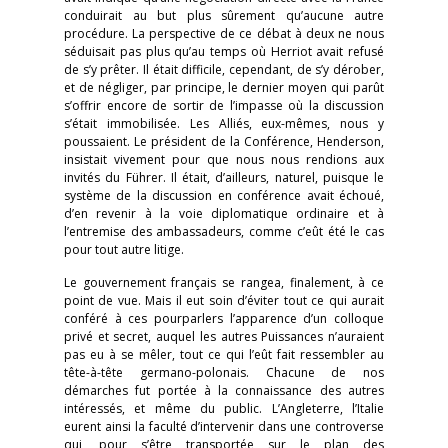
conduirait au but plus sûrement qu’aucune autre
procédure. La perspective de ce débat à deux ne nous
séduisait pas plus qu’au temps où Herriot avait refusé
de s’y prêter. Il était difficile, cependant, de s’y dérober,
et de négliger, par principe, le dernier moyen qui parût
s’offrir encore de sortir de l’impasse où la discussion
s’était immobilisée. Les Alliés, eux-mêmes, nous y
poussaient. Le président de la Conférence, Henderson,
insistait vivement pour que nous nous rendions aux
invités du Führer. Il était, d’ailleurs, naturel, puisque le
système de la discussion en conférence avait échoué,
d’en revenir à la voie diplomatique ordinaire et à
l’entremise des ambassadeurs, comme c’eût été le cas
pour tout autre litige.
Le gouvernement français se rangea, finalement, à ce
point de vue. Mais il eut soin d’éviter tout ce qui aurait
conféré à ces pourparlers l’apparence d’un colloque
privé et secret, auquel les autres Puissances n’auraient
pas eu à se mêler, tout ce qui l’eût fait ressembler au
tête-à-tête germano-polonais. Chacune de nos
démarches fut portée à la connaissance des autres
intéressés, et même du public. L’Angleterre, l’Italie
eurent ainsi la faculté d’intervenir dans une controverse
qui, pour s’être transportée sur le plan des