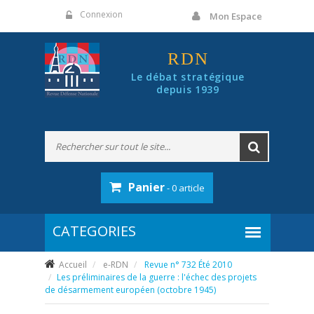
Panneau de gestion des cookies
Connexion
Mon Espace
RDN
Le débat stratégique
depuis 1939
Panier
- 0 article
Accueil
e-RDN
Revue n° 732 Été 2010
Les préliminaires de la guerre : l'échec des projets
de désarmement européen (octobre 1945)