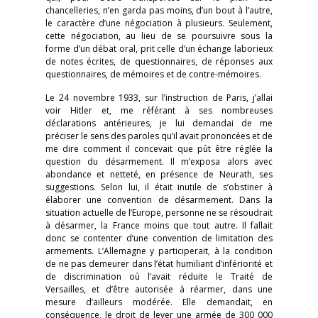
chancelleries, n’en garda pas moins, d’un bout à l’autre,
le caractère d’une négociation à plusieurs. Seulement,
cette négociation, au lieu de se poursuivre sous la
forme d’un débat oral, prit celle d’un échange laborieux
de notes écrites, de questionnaires, de réponses aux
questionnaires, de mémoires et de contre-mémoires.
Le 24 novembre 1933, sur l’instruction de Paris, j’allai
voir Hitler et, me référant à ses nombreuses
déclarations antérieures, je lui demandai de me
préciser le sens des paroles qu’il avait prononcées et de
me dire comment il concevait que pût être réglée la
question du désarmement. Il m’exposa alors avec
abondance et netteté, en présence de Neurath, ses
suggestions. Selon lui, il était inutile de s’obstiner à
élaborer une convention de désarmement. Dans la
situation actuelle de l’Europe, personne ne se résoudrait
à désarmer, la France moins que tout autre. Il fallait
donc se contenter d’une convention de limitation des
armements. L’Allemagne y participerait, à la condition
de ne pas demeurer dans l’état humiliant d’infériorité et
de discrimination où l’avait réduite le Traité de
Versailles, et d’être autorisée à réarmer, dans une
mesure d’ailleurs modérée. Elle demandait, en
conséquence, le droit de lever une armée de 300 000