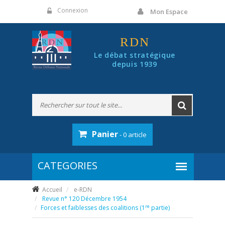
Panneau de gestion des cookies
Connexion
Mon Espace
RDN
Le débat stratégique
depuis 1939
Panier
- 0 article
Accueil
e-RDN
Revue n° 120 Décembre 1954
re
Forces et faiblesses des coalitions (1
partie)