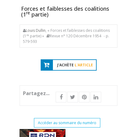
Forces et faiblesses des coalitions
re
(1
partie)
Louis Dullin
, « Forces et faiblesses des coalitions
re
(1
partie) »
Revue n° 120 Décembre 1954
- p.
579-593
J'ACHÈTE
L'ARTICLE
Partagez...
Accéder au sommaire du numéro