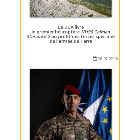
La DGA livre
le premier hélicoptère
NH90 Caïman
Standard 2
au profit des forces spéciales
de l’armée de Terre
26-07-2026