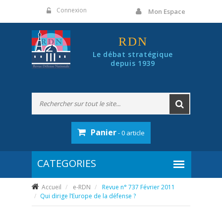
Panneau de gestion des cookies
Connexion
Mon Espace
RDN
Le débat stratégique
depuis 1939
Panier
- 0 article
Accueil
e-RDN
Revue n° 737 Février 2011
Qui dirige l’Europe de la défense ?