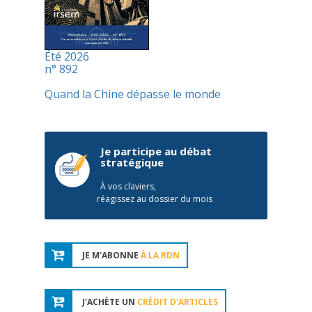
Été 2026
n° 892
Quand la Chine dépasse le monde
Je participe au débat
stratégique
À vos claviers,
réagissez au dossier du mois
JE M'ABONNE
À LA RDN
J'ACHÈTE UN
CRÉDIT D'ARTICLES