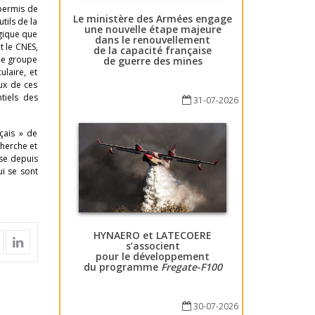
 permis de
Le ministère des Armées engage
tils de la
une nouvelle étape majeure
ogique que
dans le renouvellement
t le CNES,
de la capacité française
 le groupe
de guerre des mines
ulaire, et
ux de ces
tiels des
31-07-2026
çais » de
cherche et
ise depuis
ui se sont
HYNAERO et LATECOERE
s’associent
pour le développement
du programme
Fregate-F100
30-07-2026