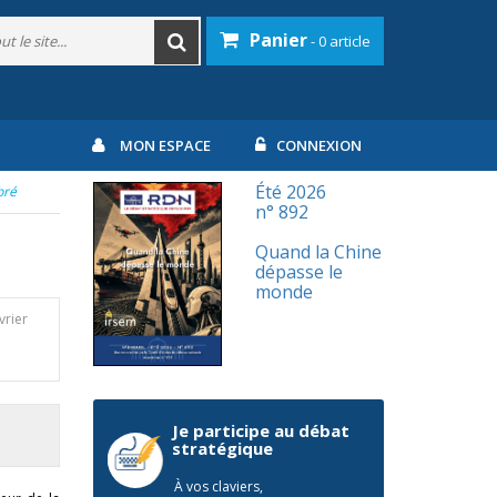
Panier
- 0 article
MON ESPACE
CONNEXION
Été 2026
bré
n° 892
Quand la Chine
dépasse le
monde
vrier
Je participe au débat
stratégique
À vos claviers,