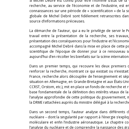
Si Michel Debré est connu pour être l’homme d’État de la 
recherche, au service de l’économie et de l’industrie, es
connaissances sur une période de « scientification » de la s
globale de Michel Debré sont fidèlement retranscrites dan
source d’informations précieuses.
La démarche de l’auteur, qui a eu le privilège de servir le 
travail entre la présentation de la recherche, ses travau
présentation des conséquences pour l’industrie et l’économ
accompagné Michel Debré dans la mise en place de cette poli
scientifique de l’époque de donner jour à ce renouveau sc
aujourd’hui d’en récolter les bienfaits sur la scène internation
Dans un premier temps, qui recouvre les deux premiers cha
renforcer la recherche, montrant ce qui existait ou n’existai
France, recherche alors découplée de l’enseignement et sép
situation en Allemagne, en Grande-Bretagne et aux États-Unis
CCRST, Orstom, etc.), mit en place un fonds de recherche et 
base fondamentale de la définition des intérêts vitaux de la
l’analyse approfondie de cette politique du gouvernement, 
la DRME rattachées auprès du ministre délégué à la recherch
Dans un second temps, l’auteur analyse dans différents cha
nucléaire – dont la singularité par rapport à l’énergie s’expliq
moléculaire et enfin l’industrie aéronautique. Le chapitre c
l’analyse du nucléaire et de comprendre la naissance des gra