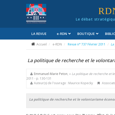
Panneau de gestion des cookies
RD
Le débat stratégiqu
LA REVUE
e
-RDN
BOUTIQUE
BIBL
Conditions générales de vente
Accueil
e-RDN
Revue n° 737 Février 2011
La 
La politique de recherche et le volonta
Emmanuel-Marie Peton
, «
La politique de recherche et 
2011
- p. 130-131
Auteur(s) de l'ouvrage : Maurice Kopecky
Associati
La politique de recherche et le volontarisme écono