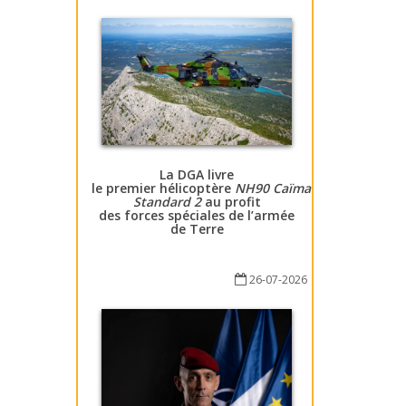
La DGA livre
le premier hélicoptère
NH90 Caïman
Standard 2
au profit
des forces spéciales de l’armée
de Terre
26-07-2026