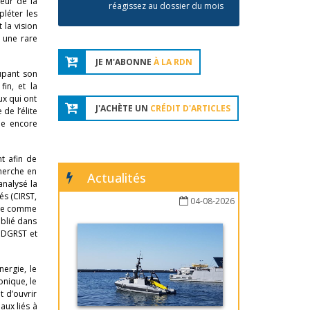
eur de la
réagissez au dossier du mois
léter les
 la vision
 une rare
JE M'ABONNE
À LA RDN
oupant son
in, et la
ux qui ont
J'ACHÈTE UN
CRÉDIT D'ARTICLES
de l’élite
ue encore
t afin de
cherche en
Actualités
analysé la
és (CIRST,
04-08-2026
rche comme
ublié dans
a DGRST et
nergie, le
onique, le
t d’ouvrir
aux liés à