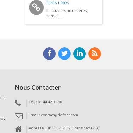
Liens utiles
Institutions, ministères,
médias...
Nous Contacter
r le
Tél. : 01 44 42 31 90
Email : contact@defnat.com
ourt
Adresse : BP 8607, 75325 Paris cedex 07