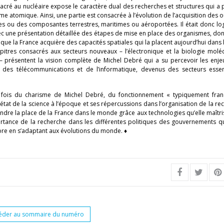
acré au nucléaire expose le caractère dual des recherches et structures qui a
me atomique. Ainsi, une partie est consacrée à l’évolution de l’acquisition des ou
mes ou des composantes terrestres, maritimes ou aéroportées. Il était donc l
avec une présentation détaillée des étapes de mise en place des organismes, don
ue la France acquière des capacités spatiales qui la placent aujourd’hui dans
pitres consacrés aux secteurs nouveaux – l’électronique et la biologie moléc
 présentent la vision complète de Michel Debré qui a su percevoir les enje
des télécommunications et de l’informatique, devenus des secteurs essen
a fois du charisme de Michel Debré, du fonctionnement « typiquement fran
l’état de la science à l’époque et ses répercussions dans l’organisation de la re
endre la place de la France dans le monde grâce aux technologies qu’elle maîtr
portance de la recherche dans les différentes politiques des gouvernements q
ore en s’adaptant aux évolutions du monde. ♦
éder au sommaire du numéro