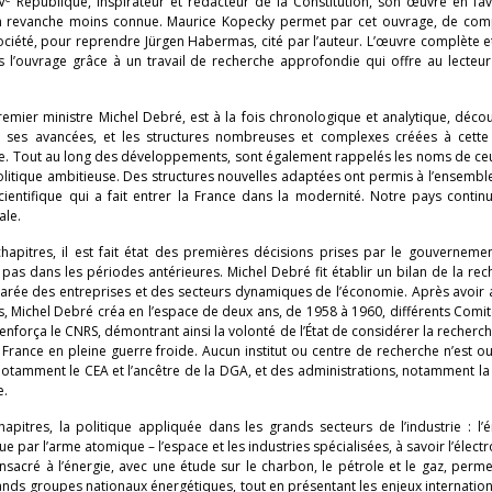
V
République, inspirateur et rédacteur de la Constitution, son œuvre en fav
t en revanche moins connue. Maurice Kopecky permet par cet ouvrage, de comp
ociété, pour reprendre Jürgen Habermas, cité par l’auteur. L’œuvre complète et
s l’ouvrage grâce à un travail de recherche approfondie qui offre au lecteur
Premier ministre Michel Debré, est à la fois chronologique et analytique, déc
x, ses avancées, et les structures nombreuses et complexes créées à cette f
ie. Tout au long des développements, sont également rappelés les noms de ce
tique ambitieuse. Des structures nouvelles adaptées ont permis à l’ensemble 
ientifique qui a fait entrer la France dans la modernité. Notre pays contin
ale.
pitres, il est fait état des premières décisions prises par le gouvernemen
t pas dans les périodes antérieures. Michel Debré fit établir un bilan de la re
arée des entreprises et des secteurs dynamiques de l’économie. Après avoir 
, Michel Debré créa en l’espace de deux ans, de 1958 à 1960, différents Comit
renforça le CNRS, démontrant ainsi la volonté de l’État de considérer la reche
 France en pleine guerre froide. Aucun institut ou centre de recherche n’est o
notamment le CEA et l’ancêtre de la DGA, et des administrations, notamment l
e.
pitres, la politique appliquée dans les grands secteurs de l’industrie : l’é
ue par l’arme atomique – l’espace et les industries spécialisées, à savoir l’électr
onsacré à l’énergie, avec une étude sur le charbon, le pétrole et le gaz, perme
nds groupes nationaux énergétiques, tout en présentant les enjeux internation