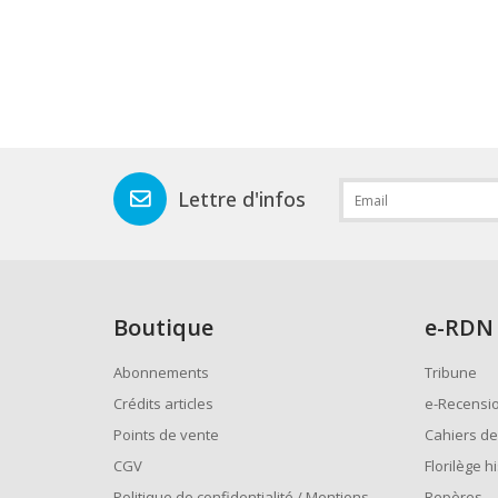
Lettre d'infos
Boutique
e
-RDN
Abonnements
Tribune
Crédits articles
e-Recensi
Points de vente
Cahiers de
CGV
Florilège h
Politique de confidentialité / Mentions
Repères