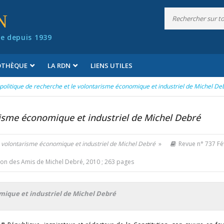
N
e depuis 1939
IOTHÈQUE
LA RDN
LIENS UTILES
politique de recherche et le volontarisme économique et industriel de Michel De
risme économique et industriel de Michel Debré
le volontarisme économique et industriel de Michel Debré
»
Revue n° 737 Fé
on des Amis de Michel Debré, 2010 ; 263 pages
mique et industriel de Michel Debré
e