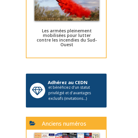
Les armées pleinement
mobilisées pour lutter
contre les incendies du Sud-
Ouest
Adhérez au CEDN
et bénéficiez d'un statut
privilégié et d'avantages
exclusifs (invitations...)
Anciens numéros