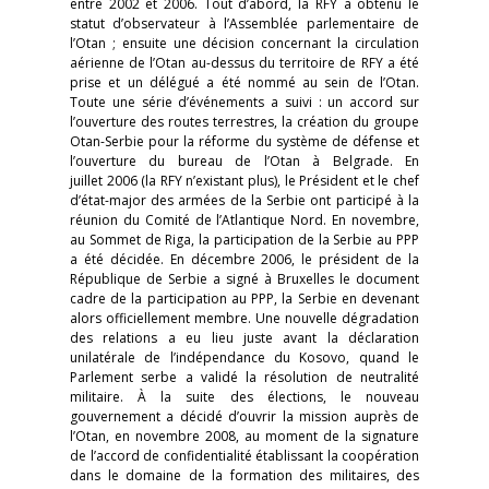
entre 2002 et 2006. Tout d’abord, la RFY a obtenu le
statut d’observateur à l’Assemblée parlementaire de
l’Otan ; ensuite une décision concernant la circulation
aérienne de l’Otan au-dessus du territoire de RFY a été
prise et un délégué a été nommé au sein de l’Otan.
Toute une série d’événements a suivi : un accord sur
l’ouverture des routes terrestres, la création du groupe
Otan-Serbie pour la réforme du système de défense et
l’ouverture du bureau de l’Otan à Belgrade. En
juillet 2006 (la RFY n’existant plus), le Président et le chef
d’état-major des armées de la Serbie ont participé à la
réunion du Comité de l’Atlantique Nord. En novembre,
au Sommet de Riga, la participation de la Serbie au PPP
a été décidée. En décembre 2006, le président de la
République de Serbie a signé à Bruxelles le document
cadre de la participation au PPP, la Serbie en devenant
alors officiellement membre. Une nouvelle dégradation
des relations a eu lieu juste avant la déclaration
unilatérale de l’indépendance du Kosovo, quand le
Parlement serbe a validé la résolution de neutralité
militaire. À la suite des élections, le nouveau
gouvernement a décidé d’ouvrir la mission auprès de
l’Otan, en novembre 2008, au moment de la signature
de l’accord de confidentialité établissant la coopération
dans le domaine de la formation des militaires, des