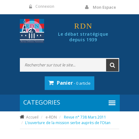
Panneau de gestion des cookies
Connexion
Mon Espace
RDN
Le débat stratégique
depuis 1939
Panier
- 0 article
Accueil
e-RDN
Revue n° 738 Mars 2011
L’ouverture de la mission serbe auprès de l’Otan