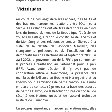
Naples disposera d’un officier de liaison.
Vicissitudes
Au cours de ces vingt dernières années, des hauts et
des bas ont marqué les relations entre l’Otan et la
Serbie. Les relations ont été très détériorées en 1999
lors du bombardement de la République fédérale de
Yougoslavie (RFY), à l’époque constituée de la Serbie et
du Monténégro. Les relations se sont améliorées à la
suite de la défaite de Slobodan Milosevic, des
changements politiques et de l’installation de la
démocratie lors des élections du 24 septembre 2000. En
avril 2002, le gouvernement de la RFY a pu commencer
le processus d’adhésion au Partenariat pour la paix
(PPP). Avant cette décision, il n’y avait pas de
coopération officielle. Néanmoins, la présence des
membres de l’Alliance en Bosnie et Herzégovine et au
Kosovo pour les missions de paix a contribué à la mise
en place de contacts réguliers sur la base des accords
de paix de Dayton, de la Résolution 1244 du Conseil de
sécurité des Nations unies et de l’accord technique
militaire de Kumanovo.
Un progrès important a marqué les relations mutuelles