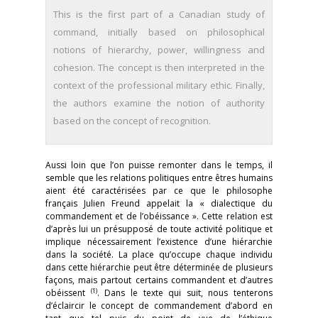
This is the first part of a Canadian study of
command, initially based on philosophical
notions of hierarchy, power, willingness and
cohesion. The concept is then interpreted in the
context of the professional military ethic. Finally,
the authors examine the notion of authority
based on the concept of recognition.
Aussi loin que l’on puisse remonter dans le temps, il
semble que les relations politiques entre êtres humains
aient été caractérisées par ce que le philosophe
français Julien Freund appelait la « dialectique du
commandement et de l’obéissance ». Cette relation est
d’après lui un présupposé de toute activité politique et
implique nécessairement l’existence d’une hiérarchie
dans la société. La place qu’occupe chaque individu
dans cette hiérarchie peut être déterminée de plusieurs
façons, mais partout certains commandent et d’autres
(1)
obéissent
. Dans le texte qui suit, nous tenterons
d’éclaircir le concept de commandement d’abord en