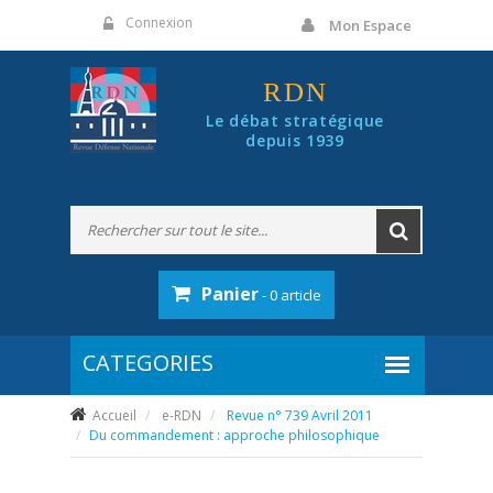
Panneau de gestion des cookies
Connexion
Mon Espace
RDN
Le débat stratégique
depuis 1939
Panier
- 0 article
Accueil
e-RDN
Revue n° 739 Avril 2011
Du commandement : approche philosophique