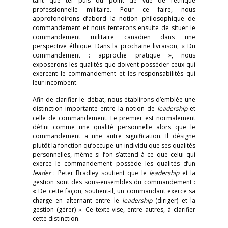
tant que tel puis du point de vue de l’éthique
professionnelle militaire. Pour ce faire, nous
approfondirons d’abord la notion philosophique de
commandement et nous tenterons ensuite de situer le
commandement militaire canadien dans une
perspective éthique. Dans la prochaine livraison, « Du
commandement : approche pratique », nous
exposerons les qualités que doivent posséder ceux qui
exercent le commandement et les responsabilités qui
leur incombent.
Afin de clarifier le débat, nous établirons d’emblée une
distinction importante entre la notion de
leadership
et
celle de commandement. Le premier est normalement
défini comme une qualité personnelle alors que le
commandement a une autre signification. Il désigne
plutôt la fonction qu’occupe un individu que ses qualités
personnelles, même si l’on s’attend à ce que celui qui
exerce le commandement possède les qualités d’un
leader
: Peter Bradley soutient que le
leadership
et la
gestion sont des sous-ensembles du commandement :
« De cette façon, soutient-il, un commandant exerce sa
charge en alternant entre le
leadership
(diriger) et la
gestion (gérer) ». Ce texte vise, entre autres, à clarifier
cette distinction.