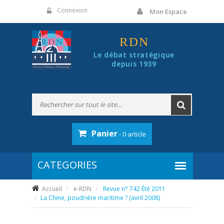
Panneau de gestion des cookies
Connexion
Mon Espace
RDN
Le débat stratégique
depuis 1939
Panier
- 0 article
Accueil
e-RDN
Revue n° 742 Été 2011
La Chine, poudrière maritime ? (avril 2008)