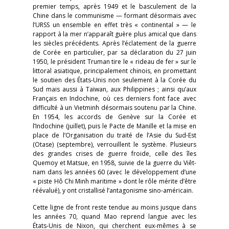
premier temps, après 1949 et le basculement de la
Chine dans le communisme — formant désormais avec
l’URSS un ensemble en effet très « continental » — le
rapport à la mer n’apparaît guère plus amical que dans
les siècles précédents. Après l’éclatement de la guerre
de Corée en particulier, par sa déclaration du 27 juin
1950, le président Truman tire le « rideau de fer » sur le
littoral asiatique, principalement chinois, en promettant
le soutien des États-Unis non seulement à la Corée du
Sud mais aussi à Taïwan, aux Philippines ; ainsi qu’aux
Français en Indochine, où ces derniers font face avec
difficulté à un Vietminh désormais soutenu par la Chine.
En 1954, les accords de Genève sur la Corée et
l’Indochine (juillet), puis le Pacte de Manille et la mise en
place de l’Organisation du traité de l’Asie du Sud-Est
(Otase) (septembre), verrouillent le système. Plusieurs
des grandes crises de guerre froide, celle des îles
Quemoy et Matsue, en 1958, suivie de la guerre du Viêt-
nam dans les années 60 (avec le développement d’une
« piste Hô Chi Minh maritime » dont le rôle mérite d’être
réévalué), y ont cristallisé l’antagonisme sino-américain.
Cette ligne de front reste tendue au moins jusque dans
les années 70, quand Mao reprend langue avec les
États-Unis de Nixon, qui cherchent eux-mêmes à se