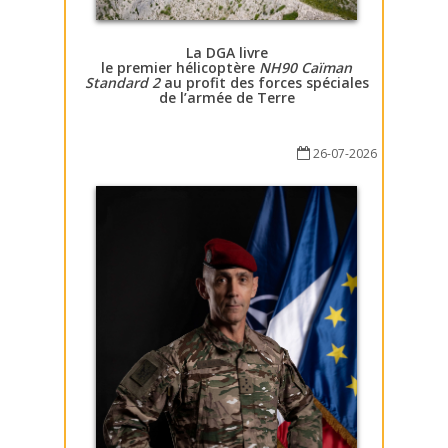
La DGA livre
le premier hélicoptère
NH90 Caïman
Standard 2
au profit des forces spéciales
de l’armée de Terre
26-07-2026