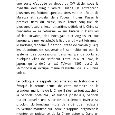
e
une sorte d’apogée au début du XV
siècle, sous la
dynastie des Ming : l’amiral Huang He entreprend
plusieurs expéditions spectaculaires vers le détroit de
Malacca et, au-delà, dans l’océan Indien. Passé le
premier tiers du siècle, sous l’effet conjugué de
plusieurs facteurs, l’esprit maritime s’étiole et la Chine se
concentre — se retourne — sur l’intérieur. Dans les
siècles suivants, des Portugais aux Anglais et aux
Japonais, la mer est plutôt le lieu par où vient l’étranger,
le Barbare, l’ennemi. À partir du traité de Nankin (1842),
les abandons de souveraineté se multiplient par le
système des concessions, dans les grands ports et
quelques villes de l’intérieur. Entre 1937 et 1945, le
Japon, qui a déjà annexé Taïwan (1895, traité de
Shimonoseki), occupe même l’essentiel de la « Chine
utile ».
Le colloque a rappelé cet arrière-plan historique et
évoqué le retour actuel de cette mémoire de la
grandeur maritime de la Chine. Il s’est surtout attaché à
la période post-1945, et surtout post-1954, période
durant laquelle une sorte de basculement inverse se
produit : du bouclage littoral de la période maoïste à
l’ouverture maritime sur laquelle s’appuie largement la
montée en puissance de la Chine actuelle. Dans un