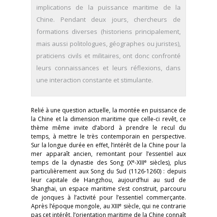
implications de la puissance maritime de la
Chine. Pendant deux jours, chercheurs de
formations diverses (historiens principalement,
mais aussi politologues, géographes ou juristes),
praticiens civils et militaires, ont donc confronté
leurs connaissances et leurs réflexions, dans
une interaction constante et stimulante.
Relié à une question actuelle, la montée en puissance de
la Chine et la dimension maritime que celle-ci revêt, ce
thème même invite d’abord à prendre le recul du
temps, à mettre le très contemporain en perspective.
Sur la longue durée en effet, l’intérêt de la Chine pour la
mer apparaît ancien, remontant pour l’essentiel aux
e
e
temps de la dynastie des Song (X
-XIII
siècles), plus
particulièrement aux Song du Sud (1126-1260) : depuis
leur capitale de Hangzhou, aujourd’hui au sud de
Shanghai, un espace maritime s’est construit, parcouru
de jonques à l’activité pour l’essentiel commerçante.
e
Après l’époque mongole, au XIII
siècle, qui ne contrarie
pas cet intérêt, l’orientation maritime de la Chine connaît