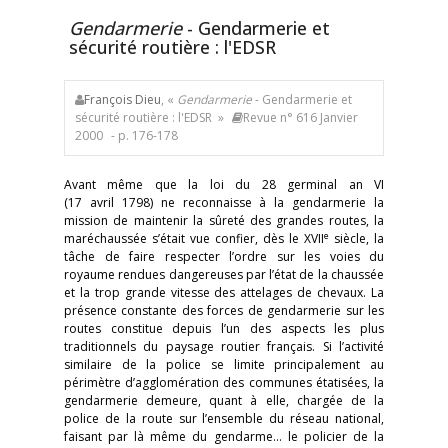
Gendarmerie
- Gendarmerie et
sécurité routière : l'EDSR
François Dieu
, «
Gendarmerie
- Gendarmerie et
sécurité routière : l'EDSR »
Revue n° 616 Janvier
2000
- p. 176-178
Avant même que la loi du 28 germinal an VI
(17 avril 1798) ne reconnaisse à la gendarmerie la
mission de maintenir la sûreté des grandes routes, la
e
maréchaussée s’était vue confier, dès le XVII
siècle, la
tâche de faire respecter l’ordre sur les voies du
royaume rendues dangereuses par l’état de la chaussée
et la trop grande vitesse des attelages de chevaux. La
présence constante des forces de gendarmerie sur les
routes constitue depuis l’un des aspects les plus
traditionnels du paysage routier français. Si l’activité
similaire de la police se limite principalement au
périmètre d’agglomération des communes étatisées, la
gendarmerie demeure, quant à elle, chargée de la
police de la route sur l’ensemble du réseau national,
faisant par là même du gendarme… le policier de la