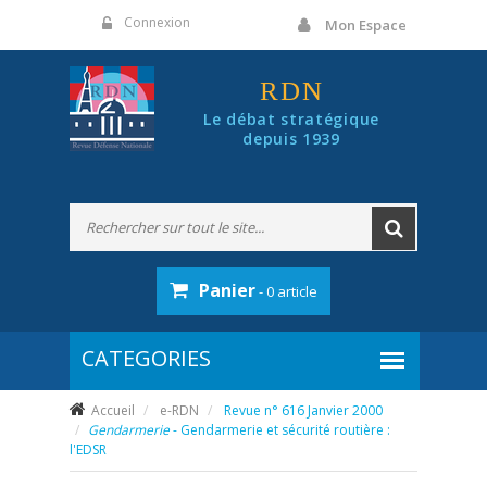
Panneau de gestion des cookies
Connexion
Mon Espace
RDN
Le débat stratégique
depuis 1939
Panier
- 0 article
Accueil
e-RDN
Revue n° 616 Janvier 2000
Gendarmerie
- Gendarmerie et sécurité routière :
l'EDSR