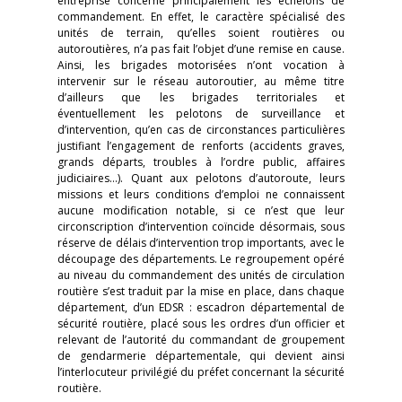
entreprise concerne principalement les échelons de
commandement. En effet, le caractère spécialisé des
unités de terrain, qu’elles soient routières ou
autoroutières, n’a pas fait l’objet d’une remise en cause.
Ainsi, les brigades motorisées n’ont vocation à
intervenir sur le réseau autoroutier, au même titre
d’ailleurs que les brigades territoriales et
éventuellement les pelotons de surveillance et
d’intervention, qu’en cas de circonstances particulières
justifiant l’engagement de renforts (accidents graves,
grands départs, troubles à l’ordre public, affaires
judiciaires…). Quant aux pelotons d’autoroute, leurs
missions et leurs conditions d’emploi ne connaissent
aucune modification notable, si ce n’est que leur
circonscription d’intervention coïncide désormais, sous
réserve de délais d’intervention trop importants, avec le
découpage des départements. Le regroupement opéré
au niveau du commandement des unités de circulation
routière s’est traduit par la mise en place, dans chaque
département, d’un EDSR : escadron départemental de
sécurité routière, placé sous les ordres d’un officier et
relevant de l’autorité du commandant de groupement
de gendarmerie départementale, qui devient ainsi
l’interlocuteur privilégié du préfet concernant la sécurité
routière.