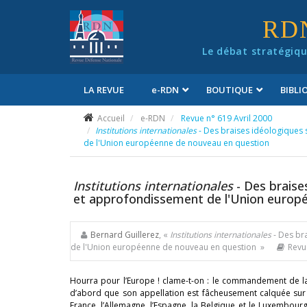
Panneau de gestion des cookies
RD
Le débat stratégiqu
LA REVUE
e
-RDN
BOUTIQUE
BIBL
Conditions générales de vente
Accueil
e-RDN
Revue n° 619 Avril 2000
Institutions internationales
- Des braises idéologiques 
de l'Union européenne de nouveau en question
Institutions internationales
- Des braise
et approfondissement de l'Union europ
Bernard Guillerez
, «
Institutions internationales
- Des bra
de l'Union européenne de nouveau en question »
Revu
Hourra pour l’Europe ! clame-t-on : le commandement de la 
d’abord que son appellation est fâcheusement calquée sur 
France, l’Allemagne, l’Espagne, la Belgique et le Luxembo