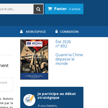
Panier
- 0 article
MON ESPACE
CONNEXION
Été 2026
n° 892
Quand la Chine
dépasse le
monde
ement
sement
Je participe au débat
stratégique
ps. Notons
mé par la
À vos claviers,
 mieux au