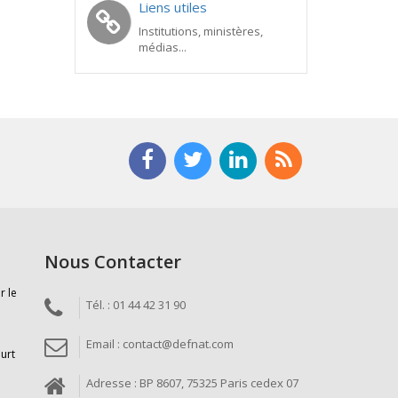
Liens utiles
Institutions, ministères,
médias...
Nous Contacter
r le
Tél. : 01 44 42 31 90
Email : contact@defnat.com
ourt
Adresse : BP 8607, 75325 Paris cedex 07