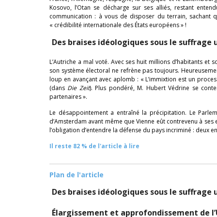
Kosovo, l’Otan se décharge sur ses alliés, restant entendu
communication : à vous de disposer du terrain, sachant 
« crédibilité internationale des États européens » !
Des braises idéologiques sous le suffrage u
L’Autriche a mal voté. Avec ses huit millions d’habitants et
son système électoral ne refrène pas toujours. Heureusement
loup en avançant avec aplomb : « L’immixtion est un process
(dans
Die Zeit
). Plus pondéré, M. Hubert Védrine se conte
partenaires ».
Le désappointement a entraîné la précipitation. Le Parle
d’Amsterdam avant même que Vienne eût contrevenu à ses enga
l’obligation d’entendre la défense du pays incriminé : deux 
Il reste 82 % de l'article à lire
Plan de l'article
Des braises idéologiques sous le suffrage u
Élargissement et approfondissement de l