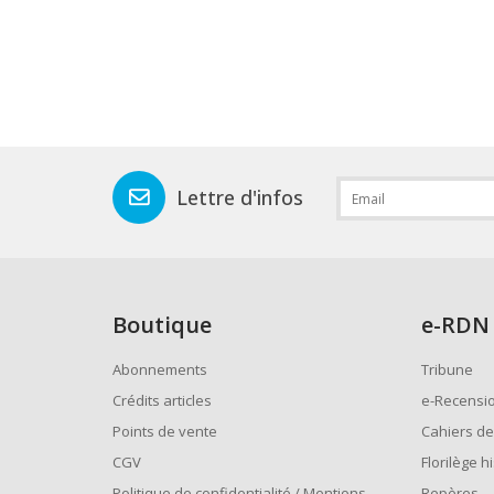
Lettre d'infos
Boutique
e
-RDN
Abonnements
Tribune
Crédits articles
e-Recensi
Points de vente
Cahiers de
CGV
Florilège h
Politique de confidentialité / Mentions
Repères