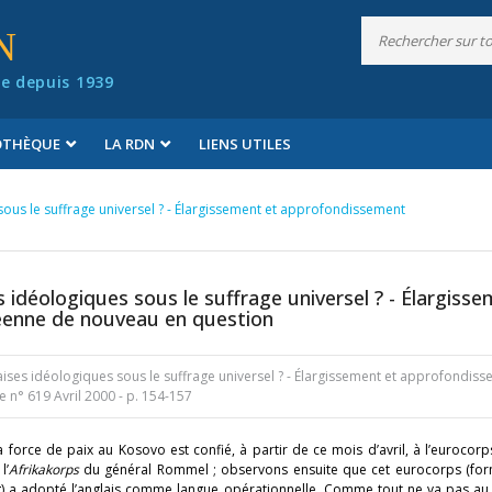
N
e depuis 1939
IOTHÈQUE
LA RDN
LIENS UTILES
sous le suffrage universel ? - Élargissement et approfondissement
s idéologiques sous le suffrage universel ? - Élargiss
éenne de nouveau en question
ises idéologiques sous le suffrage universel ? - Élargissement et approfondis
e n° 619 Avril 2000
- p. 154-157
force de paix au Kosovo est confié, à partir de ce mois d’avril, à l’eurocor
l’
Afrikakorps
du général Rommel ; observons ensuite que cet eurocorps (for
urg) a adopté l’anglais comme langue opérationnelle. Comme tout ne va pas au