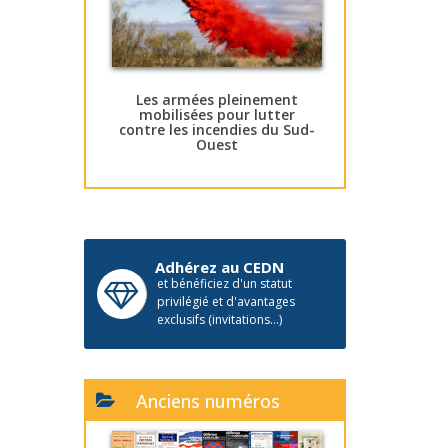
Les armées pleinement
mobilisées pour lutter
contre les incendies du Sud-
Ouest
Adhérez au CEDN
et bénéficiez d'un statut
privilégié et d'avantages
exclusifs (invitations...)
Anciens numéros