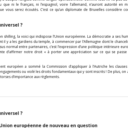
 que ni le français, ni l’espagnol, voire l’allemand, n’auront autorité en 
que vous serez écoutés. C’est ce qu’un diplomate de Bruxelles considère 
niversel ?
 son shilling, la voici qui indispose l’Union européenne. La démocratie a ses h
 il y a les gardiens du temple, à commencer par l’Allemagne dont le chanceli
us normal entre partenaires, c’est l’expression d’une politique intérieure eu
nte d’affirmer notre droit « à porter une appréciation sur ce qui se passe
ment européen a sommé la Commission d’appliquer à l’Autriche les clauses 
gements ou violé les droits fondamentaux qui y sont inscrits ! De plus, on a 
entorses d’importance aux règlements.
niversel ?
’Union européenne de nouveau en question