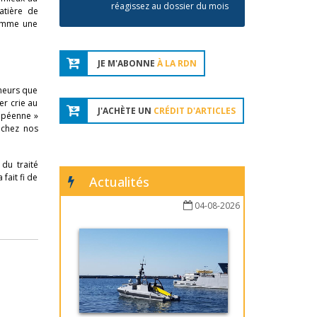
réagissez au dossier du mois
matière de
comme une
JE M'ABONNE
À LA RDN
umeurs que
er crie au
J'ACHÈTE UN
CRÉDIT D'ARTICLES
ropéenne »
 chez nos
du traité
fait fi de
Actualités
04-08-2026