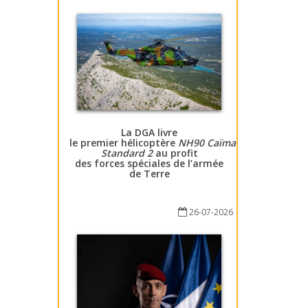
La DGA livre
le premier hélicoptère
NH90 Caïman
Standard 2
au profit
des forces spéciales de l’armée
de Terre
26-07-2026