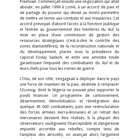
Freetown. Commençait ensuite une négociation qui allait
aboutir, en juillet 1999 à Lomé, à un accord de paix et
de partage du pouvoir qui devait au moins permettre
de mettre un terme aux combats et aux massacres. Cet
accord prévoyait d’abord l’accès à la fonction publique
et l’entrée au gouvernement des membres du
Ruf
, la
mise en place d’une commission de gestion des
ressources stratégiques (c’est-à-dire le contrôle des
zones diamantifères), de la reconstruction nationale et
du développement, placée sous la présidence du
caporal Foday Sankoh, et enfin une amnistie totale
garantissant l’impunité des combattants du
Ruf
et de
leurs chefs pour tous les crimes de guerre.
L’Onu, de son côté, s’engageait à déployer dans le pays
une force de maintien de la paix, destinée à remplacer
l’
Ecomog
, dont le Nigeria ne pouvait plus supporter le
poids financier. Un programme de cantonnement,
désarmement, démobilisation et réintégration des
quelque 45 000 combattants, puis une restructuration
des forces armées sierra-léonaises et un retrait des
mercenaires devaient être réalisés. Si la plupart des
observateurs soulignaient l’inacceptable et dangereuse
impunité accordée aux rebelles, compte tenu de
l’ampleur des atrocités, on avançait alors l’argument