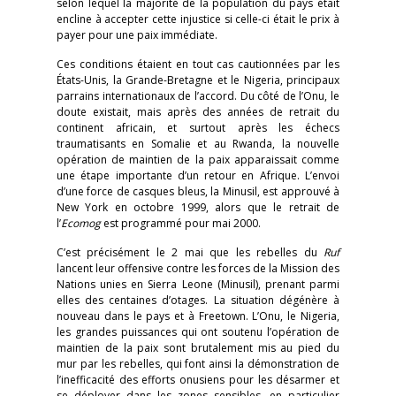
selon lequel la majorité de la population du pays était
encline à accepter cette injustice si celle-ci était le prix à
payer pour une paix immédiate.
Ces conditions étaient en tout cas cautionnées par les
États-Unis, la Grande-Bretagne et le Nigeria, principaux
parrains internationaux de l’accord. Du côté de l’Onu, le
doute existait, mais après des années de retrait du
continent africain, et surtout après les échecs
traumatisants en Somalie et au Rwanda, la nouvelle
opération de maintien de la paix apparaissait comme
une étape importante d’un retour en Afrique. L’envoi
d’une force de casques bleus, la Minusil, est approuvé à
New York en octobre 1999, alors que le retrait de
l’
Ecomog
est programmé pour mai 2000.
C’est précisément le 2 mai que les rebelles du
Ruf
lancent leur offensive contre les forces de la Mission des
Nations unies en Sierra Leone (Minusil), prenant parmi
elles des centaines d’otages. La situation dégénère à
nouveau dans le pays et à Freetown. L’Onu, le Nigeria,
les grandes puissances qui ont soutenu l’opération de
maintien de la paix sont brutalement mis au pied du
mur par les rebelles, qui font ainsi la démonstration de
l’inefficacité des efforts onusiens pour les désarmer et
se déployer dans les zones sensibles, en particulier