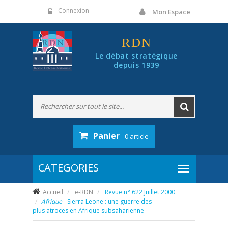
Panneau de gestion des cookies
Connexion
Mon Espace
RDN
Le débat stratégique
depuis 1939
Panier
- 0 article
Accueil
e-RDN
Revue n° 622 Juillet 2000
Afrique
- Sierra Leone : une guerre des
plus atroces en Afrique subsaharienne