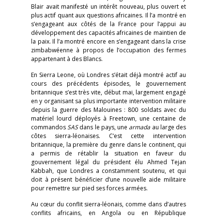
Blair avait manifesté un intérêt nouveau, plus ouvert et
plus actif quant aux questions africaines. Il l’a montré en
s’engageant aux côtés de la France pour l’appui au
développement des capacités africaines de maintien de
la paix. Il l’a montré encore en s’engageant dans la crise
zimbabwéenne à propos de l’occupation des fermes
appartenant à des Blancs.
En Sierra Leone, où Londres s’était déjà montré actif au
cours des précédents épisodes, le gouvernement
britannique s’est très vite, début mai, largement engagé
en y organisant sa plus importante intervention militaire
depuis la guerre des Malouines : 800 soldats avec du
matériel lourd déployés à Freetown, une centaine de
commandos
SAS
dans le pays, une
armada
au large des
côtes sierra-léonaises. C’est cette intervention
britannique, la première du genre dans le continent, qui
a permis de rétablir la situation en faveur du
gouvernement légal du président élu Ahmed Tejan
Kabbah, que Londres a constamment soutenu, et qui
doit à présent bénéficier d’une nouvelle aide militaire
pour remettre sur pied ses forces armées.
Au cœur du conflit sierra-léonais, comme dans d’autres
conflits africains, en Angola ou en République