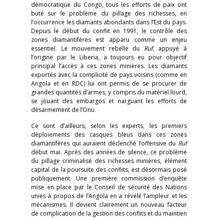
démocratique du Congo, tous les efforts de paix ont
buté sur le problème du pillage des richesses, en
l’occurrence les diamants abondants dans l’Est du pays.
Depuis le début du conflit en 1991, le contrôle des
zones diamantifères est apparu comme un enjeu
essentiel. Le mouvement rebelle du
Ruf
, appuyé à
l’origine par le Liberia, a toujours eu pour objectif
principal l’accès à ces zones minières. Les diamants
exportés avec la complicité de pays voisins (comme en
Angola et en RDC) lui ont permis de se procurer de
grandes quantités d’armes, y compris du matériel lourd,
se jouant des embargos et narguant les efforts de
désarmement de l’Onu.
Ce sont d’ailleurs, selon les experts, les premiers
déploiements des casques bleus dans ces zones
diamantifères qui auraient déclenché l’offensive du
Ruf
début mai. Après des années de silence, ce problème
du pillage criminalisé des richesses minières, élément
capital de la poursuite des conflits, est désormais posé
publiquement. Une première commission d’enquête
mise en place par le Conseil de sécurité des Nations
unies à propos de l’Angola en a révélé l’ampleur et les
mécanismes. Il devient clairement un nouveau facteur
de complication de la gestion des conflits et du maintien