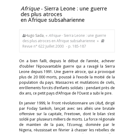
Afrique
- Sierra Leone : une guerre
des plus atroces
en Afrique subsaharienne
Hugo Sada
, «
Afrique
- Sierra Leone : une guerre
des plus atroces en Afrique subsaharienne »
Revue n° 622 Juillet 2000
- p. 185-187
On a bien failli, depuis le début de l’année, achever
d’oublier l’épouvantable guerre qui a ravagé la Sierra
Leone depuis 1991. Une guerre atroce, qui a provoqué
plus de 20 000 morts, poussé à l’exode la moitié de la
population du pays. Massacres et mutilations de civils,
enrôlements forcés d’enfants soldats : pendant près de
dix ans, ce petit pays d’Afrique de l’Ouest a subi le pire.
En janvier 1999, le Front révolutionnaire uni (
Ruf
), dirigé
par Foday Sankoh, lançait avec ses alliés une brutale
offensive sur la capitale, Freetown, dont le bilan s’est
soldé par plusieurs milliers de morts. La force régionale
de maintien de la paix, l’
Ecomog
, dominée par le
Nigeria, réussissait en février à chasser les rebelles de