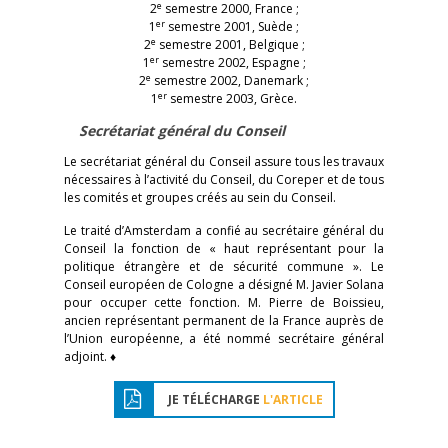
e
2
semestre 2000, France ;
er
1
semestre 2001, Suède ;
e
2
semestre 2001, Belgique ;
er
1
semestre 2002, Espagne ;
e
2
semestre 2002, Danemark ;
er
1
semestre 2003, Grèce.
Secrétariat général du Conseil
Le secrétariat général du Conseil assure tous les travaux
nécessaires à l’activité du Conseil, du Coreper et de tous
les comités et groupes créés au sein du Conseil.
Le traité d’Amsterdam a confié au secrétaire général du
Conseil la fonction de « haut représentant pour la
politique étrangère et de sécurité commune ». Le
Conseil européen de Cologne a désigné M. Javier Solana
pour occuper cette fonction. M. Pierre de Boissieu,
ancien représentant permanent de la France auprès de
l’Union européenne, a été nommé secrétaire général
adjoint. ♦
JE TÉLÉCHARGE
L'ARTICLE