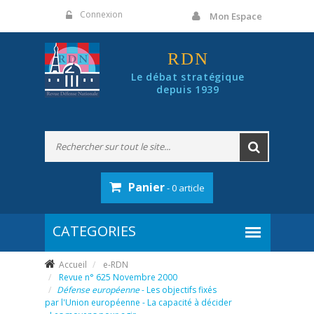
Panneau de gestion des cookies
Connexion
Mon Espace
RDN
Le débat stratégique
depuis 1939
Panier
- 0 article
Accueil
e-RDN
Revue n° 625 Novembre 2000
Défense européenne
- Les objectifs fixés
par l'Union européenne - La capacité à décider