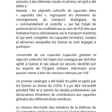
associés à des éléments navals et aériens, tel qu’il a été
défini à
Helsinki ; les objectifs collectifs de capacités dites
« capacités clés », regroupant les domaines du
renseignement, du transport stratégique, du
« commandement et contrôle », qui fait l’objet de
partenariats bi-/ou multilatéraux au sein de l’UE (tels que
l’initiative franco-néerlandaise sur le transport maritime)
et qui vient compléter les capacités terrestres, navales
et aériennes auxquelles les Quinze se sont engagés à
participer.
L’ensemble de ces capacités (capacités globales et
objectifs collectifs) fait l’objet d’un catalogue
qui doit être
agréé à Quinze et qui
stipule les besoins identifiés
par
les experts de l’Organe militaire intérimaire pour
pouvoir mener à bien les missions retenues par l’UE
.
Un premier catalogue a été établi fin juillet et agréé par
les Quinze au niveau du COPSi. Il a pu être retravaillé
pendant l’été et a permis les études préliminaires aux
déclarations d’intention de contributions aux capacités
globales des différents États membres.
La réunion informelle des ministres de la Défense du
22 septembre est l’occasion pour les Quinze d’examiner