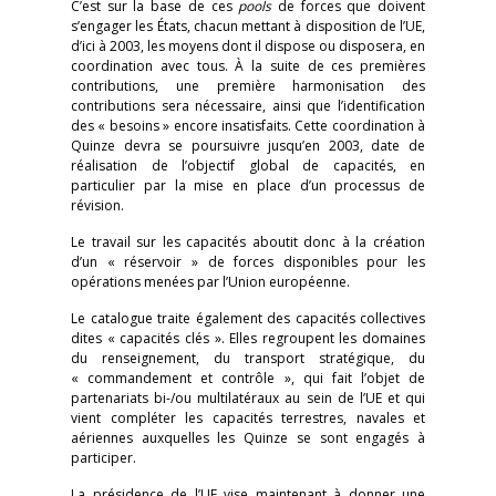
C’est sur la base de ces
pools
de forces que doivent
s’engager les États, chacun mettant à disposition de l’UE,
d’ici à 2003, les moyens dont il dispose ou disposera, en
coordination avec tous. À la suite de ces premières
contributions, une première harmonisation des
contributions sera nécessaire, ainsi que l’identification
des « besoins » encore insatisfaits. Cette coordination à
Quinze devra se poursuivre jusqu’en 2003, date de
réalisation de l’objectif global de capacités, en
particulier par la mise en place d’un processus de
révision.
Le travail sur les capacités aboutit donc à la création
d’un « réservoir » de forces disponibles pour les
opérations menées par l’Union européenne.
Le catalogue traite également des capacités collectives
dites « capacités clés ». Elles regroupent les domaines
du renseignement, du transport stratégique, du
« commandement et contrôle », qui fait l’objet de
partenariats bi-/ou multilatéraux au sein de l’UE et qui
vient compléter les capacités terrestres, navales et
aériennes auxquelles les Quinze se sont engagés à
participer.
La présidence de l’UE vise maintenant à donner une