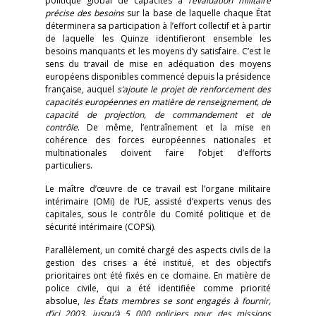
politique global de capacités à
l’évaluation militaire
précise des besoins
sur la base de laquelle chaque État
déterminera sa participation à l’effort collectif et à partir
de laquelle les Quinze identifieront ensemble les
besoins manquants et les moyens d’y satisfaire. C’est le
sens du travail de mise en adéquation des moyens
européens disponibles commencé depuis la présidence
française, auquel
s’ajoute le projet de renforcement des
capacités européennes en matière de renseignement, de
capacité de projection, de commandement et de
contrôle
. De même, l’entraînement et la mise en
cohérence des forces européennes nationales et
multinationales doivent faire l’objet d’efforts
particuliers.
Le maître d’œuvre de ce travail est l’organe militaire
intérimaire (OMi) de l’UE, assisté d’experts venus des
capitales, sous le contrôle du Comité politique et de
sécurité intérimaire (COPSi).
Parallèlement, un comité chargé des aspects civils de la
gestion des crises a été institué, et des objectifs
prioritaires ont été fixés en ce domaine. En matière de
police civile, qui a été identifiée comme priorité
absolue,
les États membres se sont engagés à fournir,
d’ici 2003, jusqu’à 5 000 policiers pour des missions