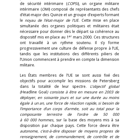
de sécurité intérimaire (
COPSi
), un organe militaire
intérimaire (
OMi
) composé de représentants des chefs
d’état-major des Quinze et un groupe d’experts formant
le
noyau de l’état-major de l’UE
. Cette mise en place
simultanée des organes politiques et militaires était
nécessaire pour donner dès le départ sa cohérence au
er
dispositif mis en place au 1
mars 2000. Ces structures
ont travaillé à un rythme soutenu. Il s’y forme
progressivement une culture de défense propre à l’UE,
tandis que les institutions des différents piliers de
l’Union commencent à prendre en compte la dimension
militaire.
Les États membres de l’UE se sont aussi fixé des
objectifs pour accomplir les missions de Petersberg
dans la totalité de leur spectre.
L’objectif global
(
Headline Goal
) consiste à être en mesure en 2003 de
déployer, en soixante jours et sur une durée au moins
égale à un an, une force de réaction rapide, si besoin de
l’importance d’un corps d’armée, soit au total pour la
composante terrestre de l’ordre de 50 000
à 60 000 hommes
, sur la base des moyens mis à sa
disposition par chaque pays. Cette force devra être
autonome, c’est-à-dire disposer de moyens propres de
renseignement, de commandement, de contrôle et de