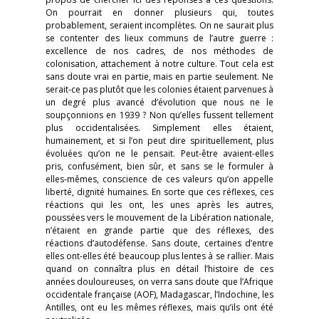
On pourrait en donner plusieurs qui, toutes
probablement, seraient incomplètes. On ne saurait plus
se contenter des lieux communs de l’autre guerre :
excellence de nos cadres, de nos méthodes de
colonisation, attachement à notre culture. Tout cela est
sans doute vrai en partie, mais en partie seulement. Ne
serait-ce pas plutôt que les colonies étaient parvenues à
un degré plus avancé d’évolution que nous ne le
soupçonnions en 1939 ? Non qu’elles fussent tellement
plus occidentalisées. Simplement elles étaient,
humainement, et si l’on peut dire spirituellement, plus
évoluées qu’on ne le pensait. Peut-être avaient-elles
pris, confusément, bien sûr, et sans se le formuler à
elles-mêmes, conscience de ces valeurs qu’on appelle
liberté, dignité humaines. En sorte que ces réflexes, ces
réactions qui les ont, les unes après les autres,
poussées vers le mouvement de la Libération nationale,
n’étaient en grande partie que des réflexes, des
réactions d’autodéfense. Sans doute, certaines d’entre
elles ont-elles été beaucoup plus lentes à se rallier. Mais
quand on connaîtra plus en détail l’histoire de ces
années douloureuses, on verra sans doute que l’Afrique
occidentale française (AOF), Madagascar, l’Indochine, les
Antilles, ont eu les mêmes réflexes, mais qu’ils ont été