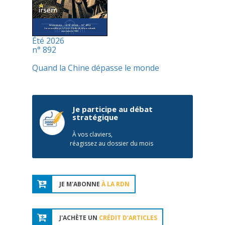
Été 2026
n° 892
Quand la Chine dépasse le monde
Je participe au débat
stratégique
À vos claviers,
réagissez au dossier du mois
JE M'ABONNE
À LA RDN
J'ACHÈTE UN
CRÉDIT D'ARTICLES