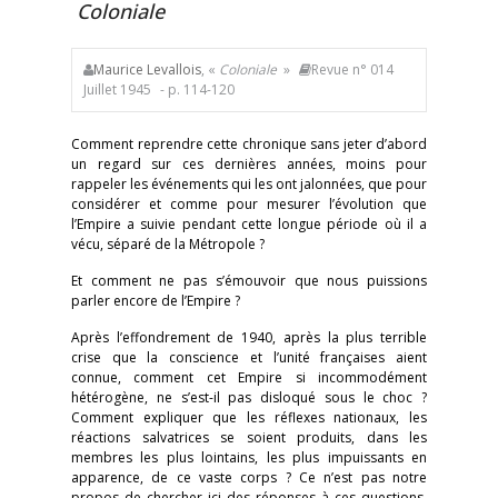
Coloniale
Maurice Levallois
, «
Coloniale
»
Revue n° 014
Juillet 1945
- p. 114-120
Comment reprendre cette chronique sans jeter d’abord
un regard sur ces dernières années, moins pour
rappeler les événements qui les ont jalonnées, que pour
considérer et comme pour mesurer l’évolution que
l’Empire a suivie pendant cette longue période où il a
vécu, séparé de la Métropole ?
Et comment ne pas s’émouvoir que nous puissions
parler encore de l’Empire ?
Après l’effondrement de 1940, après la plus terrible
crise que la conscience et l’unité françaises aient
connue, comment cet Empire si incommodément
hétérogène, ne s’est-il pas disloqué sous le choc ?
Comment expliquer que les réflexes nationaux, les
réactions salvatrices se soient produits, dans les
membres les plus lointains, les plus impuissants en
apparence, de ce vaste corps ? Ce n’est pas notre
propos de chercher ici des réponses à ces questions.