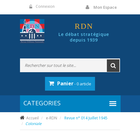
Panneau de gestion des cookies
Connexion
Mon Espace
RDN
Le débat stratégique
depuis 1939
Panier
- 0 article
Accueil
e-RDN
Revue n° 014 Juillet 1945
Coloniale