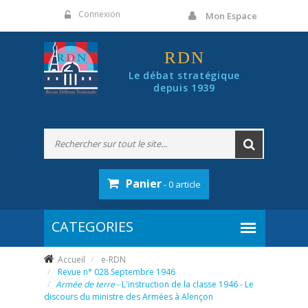
Panneau de gestion des cookies
Connexion
Mon Espace
RDN
Le débat stratégique
depuis 1939
Panier
- 0 article
Accueil
e-RDN
Revue n° 028 Septembre 1946
Armée de terre
- L'instruction de la classe 1946 - Le
discours du ministre des Armées à Alençon