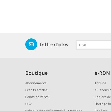
Lettre d'infos
Boutique
e
-RDN
Abonnements
Tribune
Crédits articles
e-Recensi
Points de vente
Cahiers de
CGV
Florilège h
Politique de confidentialité / Mentions
Repères