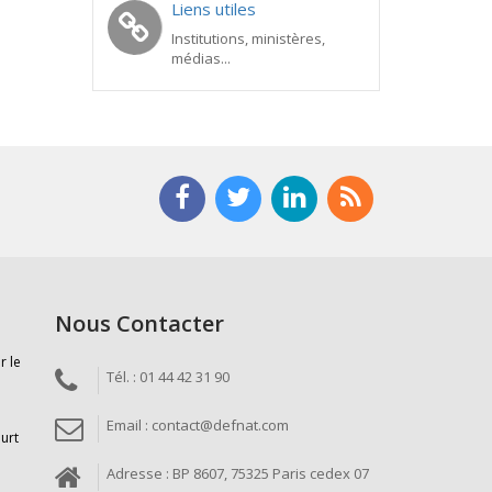
Liens utiles
Institutions, ministères,
médias...
Nous Contacter
r le
Tél. : 01 44 42 31 90
Email : contact@defnat.com
ourt
Adresse : BP 8607, 75325 Paris cedex 07