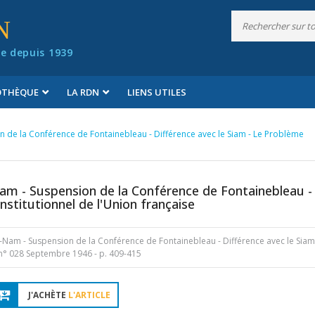
N
e depuis 1939
IOTHÈQUE
LA RDN
LIENS UTILES
n de la Conférence de Fontainebleau - Différence avec le Siam - Le Problème
Nam - Suspension de la Conférence de Fontainebleau -
nstitutionnel de l'Union française
t-Nam - Suspension de la Conférence de Fontainebleau - Différence avec le Siam
n° 028 Septembre 1946
- p. 409-415
J'ACHÈTE
L'ARTICLE