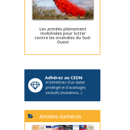
Les armées pleinement
mobilisées pour lutter
contre les incendies du Sud-
Ouest
Adhérez au CEDN
et bénéficiez d'un statut
privilégié et d'avantages
exclusifs (invitations...)
Anciens numéros