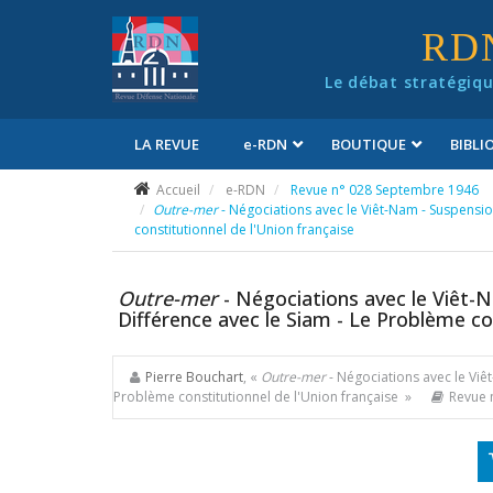
Panneau de gestion des cookies
RD
Le débat stratégiqu
LA REVUE
e
-RDN
BOUTIQUE
BIBL
Conditions générales de vente
Accueil
e-RDN
Revue n° 028 Septembre 1946
Outre-mer
- Négociations avec le Viêt-Nam - Suspensio
constitutionnel de l'Union française
Outre-mer
- Négociations avec le Viêt-
Différence avec le Siam - Le Problème co
Pierre Bouchart
, «
Outre-mer
- Négociations avec le Viê
Problème constitutionnel de l'Union française »
Revue 