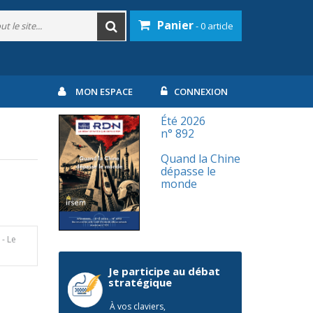
Panier
- 0 article
MON ESPACE
CONNEXION
Été 2026
n° 892
Quand la Chine
dépasse le
monde
 - Le
Je participe au débat
stratégique
À vos claviers,