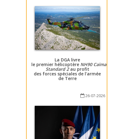
La DGA livre
le premier hélicoptère
NH90 Caïman
Standard 2
au profit
des forces spéciales de l’armée
de Terre
26-07-2026