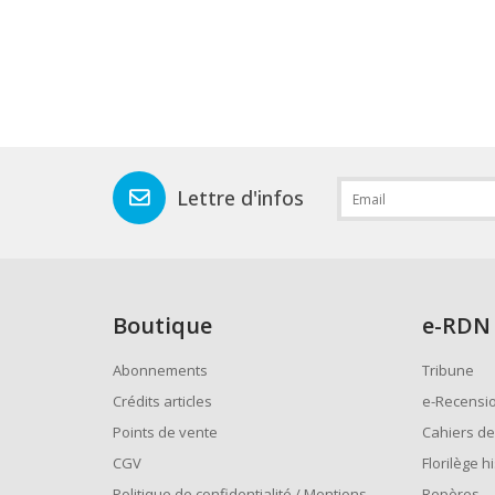
Lettre d'infos
Boutique
e
-RDN
Abonnements
Tribune
Crédits articles
e-Recensi
Points de vente
Cahiers de
CGV
Florilège h
Politique de confidentialité / Mentions
Repères