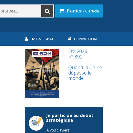
Panier
- 0 article
MON ESPACE
CONNEXION
Été 2026
n° 892
Quand la Chine
dépasse le
monde
Je participe au débat
stratégique
À vos claviers,