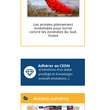
Les armées pleinement
mobilisées pour lutter
contre les incendies du Sud-
Ouest
Adhérez au CEDN
et bénéficiez d'un statut
privilégié et d'avantages
exclusifs (invitations...)
Anciens numéros