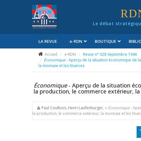
Panneau de gestion des cookies
RD
Le débat stratégiqu
LA REVUE
e
-RDN
BOUTIQUE
BIBL
Conditions générales de vente
Accueil
e-RDN
Revue n° 028 Septembre 1946
Économique
- Aperçu de la situation économique de la 
la monnaie et les finances
Économique
- Aperçu de la situation éc
la production, le commerce extérieur, la
Paul Coulbois
,
Henri Laufenburger
, «
Économique
- Ape
la production, le commerce extérieur, la monnaie et les fina