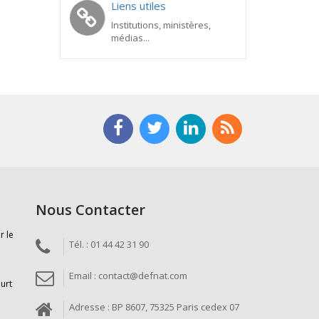
Liens utiles
Institutions, ministères,
médias...
Nous Contacter
r le
Tél. : 01 44 42 31 90
Email : contact@defnat.com
ourt
Adresse : BP 8607, 75325 Paris cedex 07