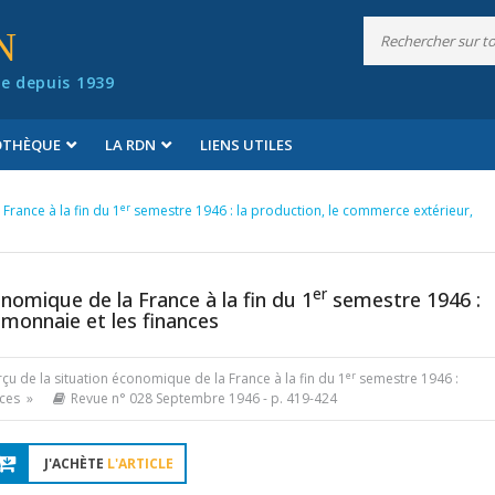
N
e depuis 1939
IOTHÈQUE
LA RDN
LIENS UTILES
er
France à la fin du 1
semestre 1946 : la production, le commerce extérieur,
er
onomique de la France à la fin du 1
semestre 1946 :
 monnaie et les finances
er
rçu de la situation économique de la France à la fin du 1
semestre 1946 :
nces »
Revue n° 028 Septembre 1946
- p. 419-424
J'ACHÈTE
L'ARTICLE