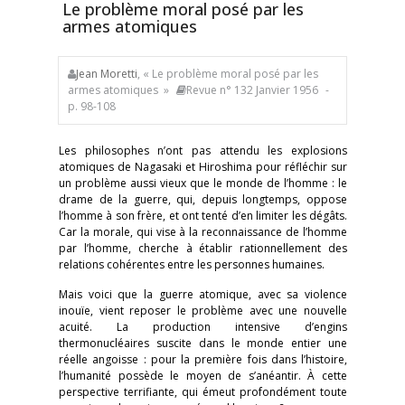
Le problème moral posé par les
armes atomiques
Jean Moretti
, « Le problème moral posé par les
armes atomiques »
Revue n° 132 Janvier 1956
-
p. 98-108
Les philosophes n’ont pas attendu les explosions
atomiques de Nagasaki et Hiroshima pour réfléchir sur
un problème aussi vieux que le monde de l’homme : le
drame de la guerre, qui, depuis longtemps, oppose
l’homme à son frère, et ont tenté d’en limiter les dégâts.
Car la morale, qui vise à la reconnaissance de l’homme
par l’homme, cherche à établir rationnellement des
relations cohérentes entre les personnes humaines.
Mais voici que la guerre atomique, avec sa violence
inouïe, vient reposer le problème avec une nouvelle
acuité. La production intensive d’engins
thermonucléaires suscite dans le monde entier une
réelle angoisse : pour la première fois dans l’histoire,
l’humanité possède le moyen de s’anéantir. À cette
perspective terrifiante, qui émeut profondément toute