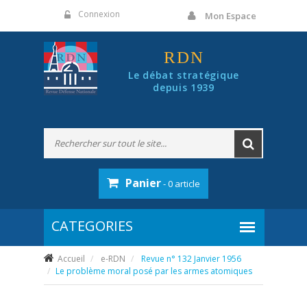
Panneau de gestion des cookies
Connexion
Mon Espace
RDN
Le débat stratégique
depuis 1939
Panier
- 0 article
Accueil
e-RDN
Revue n° 132 Janvier 1956
Le problème moral posé par les armes atomiques