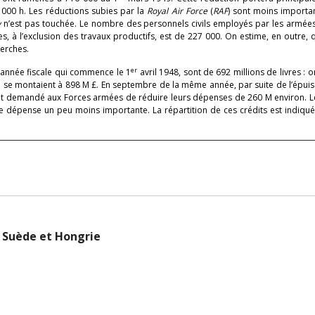
 000 h. Les réductions subies par la
Royal Air Force
(
RAF
) sont moins importan
y
n’est pas touchée. Le nombre des personnels civils employés par les armées
es, à l’exclusion des travaux productifs, est de 227 000. On estime, en outre, 
herches.
er
’année fiscale qui commence le 1
avril 1948, sont de 692 millions de livres : o
lée se montaient à 898 M £. En septembre de la même année, par suite de l’épu
avait demandé aux Forces armées de réduire leurs dépenses de 260 M environ. L
dépense un peu moins importante. La répartition de ces crédits est indiqué
 Suède et Hongrie