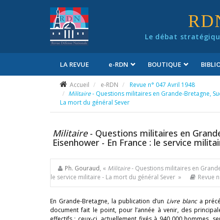
Panneau de gestion des cookies
RD
Le débat stratégiqu
LA REVUE
e
-RDN
BOUTIQUE
BIBL
Conditions générales de vente
Accueil
e-RDN
Revue n° 047 Avril 1948
Militaire
- Questions militaires en Grande-Bretagne, Suè
La mort du général Sever
Militaire
- Questions militaires en Gran
Eisenhower - En France : le service milit
Ph. Gouraud
, «
Militaire
- Questions militaires en Grand
le service militaire - La mort du général Sever »
Revue n
En Grande-Bretagne, la publication d’un
Livre blanc
a précé
document fait le point, pour l’année à venir, des principa
effectifs : ceux-ci, actuellement fixés à 940 000 hommes, 