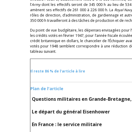
l’
Army
dont les effectifs seront de 345 000 h au lieu de 534
amènent ses effectifs de 261 000 à 226 000 h. La
Royal Nav
rôles de direction, d’administration, de gardiennage et autr
350 000 h travailleront à des tâches de production et de rec
Du point de vue budgétaire, les dépenses envisagées pour l
les crédits votés en février 1947, pour l’année fiscale écou
crédit britannique en dollars, le chancelier de l’Échiquier 
votés pour 1948 semblent correspondre à une réduction de 
tableau suivant.
Il reste 86 % de l'article à lire
Plan de l'article
Questions militaires en Grande-Bretagne,
Le départ du général Eisenhower
En France : le service militaire