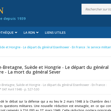
N
e depuis 1939
IOTHÈQUE
LA RDN
LIENS UTILES
de et Hongrie - Le départ du général Eisenhower - En France : le service militair
de-Bretagne, Suède et Hongrie - Le départ du général
aire - La mort du général Sever
e-Bretagne, Suède et Hongrie - Le départ du général Eisenhower - En France :
° 047 Avril 1948
- p. 527-530
dé le débat sur la défense qui a eu lieu le 2 mars 1948 à la Chambre des 
les questions militaires. Une nouvelle réduction est envisagée, en ce qui co
er
seront ramenés à 716 000 au 1
mars 1949. Cette réduction portera principal