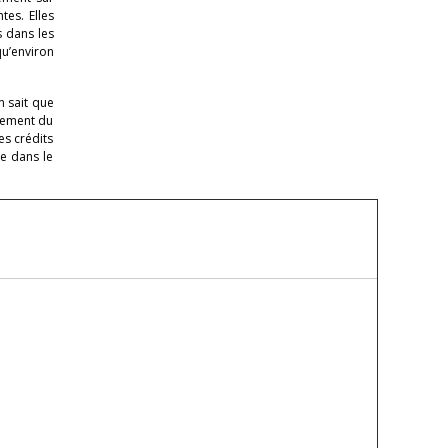
tes. Elles
 dans les
qu’environ
n sait que
isement du
es crédits
e dans le