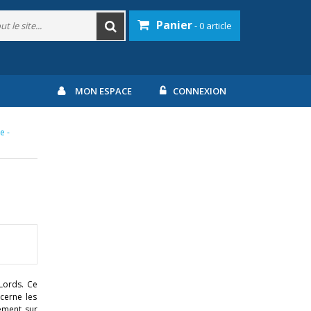
Panier
- 0 article
MON ESPACE
CONNEXION
e -
Lords. Ce
ncerne les
ement sur