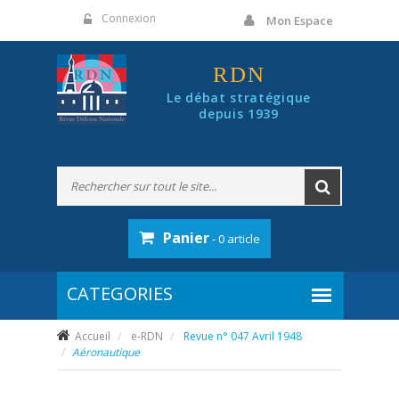
Panneau de gestion des cookies
Connexion
Mon Espace
RDN
Le débat stratégique
depuis 1939
Panier
- 0 article
Accueil
e-RDN
Revue n° 047 Avril 1948
Aéronautique