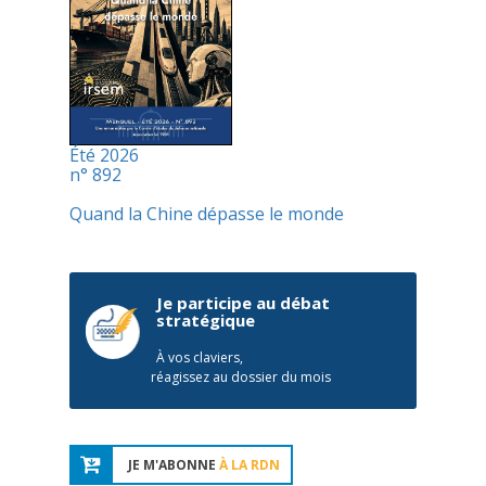
Été 2026
n° 892
Quand la Chine dépasse le monde
Je participe au débat
stratégique
À vos claviers,
réagissez au dossier du mois
JE M'ABONNE
À LA RDN