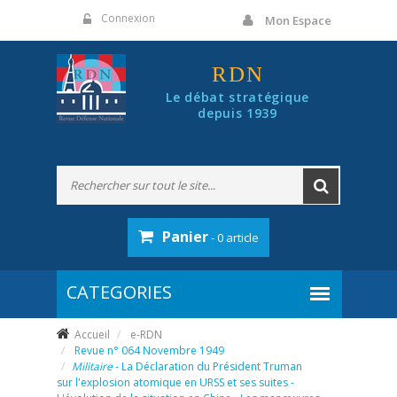
Panneau de gestion des cookies
Connexion
Mon Espace
RDN
Le débat stratégique
depuis 1939
Panier
- 0 article
Accueil
e-RDN
Revue n° 064 Novembre 1949
Militaire
- La Déclaration du Président Truman
sur l'explosion atomique en URSS et ses suites -