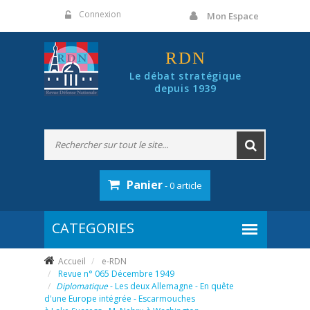
Panneau de gestion des cookies
Connexion
Mon Espace
RDN
Le débat stratégique
depuis 1939
Panier
- 0 article
Accueil
e-RDN
Revue n° 065 Décembre 1949
Diplomatique
- Les deux Allemagne - En quête
d'une Europe intégrée - Escarmouches