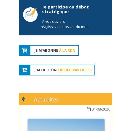
Je participe au débat
stratégique
À vos claviers,
réagissez au dossier du mois
JE M'ABONNE
À LA RDN
J'ACHÈTE UN
CRÉDIT D'ARTICLES
Actualités
04-08-2026