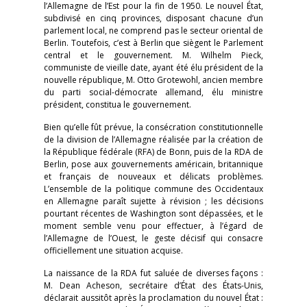
l’Allemagne de l’Est pour la fin de 1950. Le nouvel État,
subdivisé en cinq provinces, disposant chacune d’un
parlement local, ne comprend pas le secteur oriental de
Berlin. Toutefois, c’est à Berlin que siègent le Parlement
central et le gouvernement. M. Wilhelm Pieck,
communiste de vieille date, ayant été élu président de la
nouvelle république, M. Otto Grotewohl, ancien membre
du parti social-démocrate allemand, élu ministre
président, constitua le gouvernement.
Bien qu’elle fût prévue, la consécration constitutionnelle
de la division de l’Allemagne réalisée par la création de
la République fédérale (RFA) de Bonn, puis de la RDA de
Berlin, pose aux gouvernements américain, britannique
et français de nouveaux et délicats problèmes.
L’ensemble de la politique commune des Occidentaux
en Allemagne paraît sujette à révision ; les décisions
pourtant récentes de Washington sont dépassées, et le
moment semble venu pour effectuer, à l’égard de
l’Allemagne de l’Ouest, le geste décisif qui consacre
officiellement une situation acquise.
La naissance de la RDA fut saluée de diverses façons :
M. Dean Acheson, secrétaire d’État des États-Unis,
déclarait aussitôt après la proclamation du nouvel État :