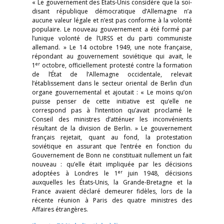
« Le gouvernement des États-Unis considère que la soi-
disant république démocratique d’Allemagne n’a
aucune valeur légale et n’est pas conforme à la volonté
populaire. Le nouveau gouvernement a été formé par
l’unique volonté de l’URSS et du parti communiste
allemand. » Le 14 octobre 1949, une note française,
répondant au gouvernement soviétique qui avait, le
er
1
octobre, officiellement protesté contre la formation
de l’État de l’Allemagne occidentale, relevait
l’établissement dans le secteur oriental de Berlin d’un
organe gouvernemental et ajoutait : « Le moins qu’on
puisse penser de cette initiative est qu’elle ne
correspond pas à l’intention qu’avait proclamé le
Conseil des ministres d’atténuer les inconvénients
résultant de la division de Berlin. » Le gouvernement
français rejetait, quant au fond, la protestation
soviétique en assurant que l’entrée en fonction du
Gouvernement de Bonn ne constituait nullement un fait
nouveau : qu’elle était impliquée par les décisions
er
adoptées à Londres le 1
juin 1948, décisions
auxquelles les États-Unis, la Grande-Bretagne et la
France avaient déclaré demeurer fidèles, lors de la
récente réunion à Paris des quatre ministres des
Affaires étrangères.