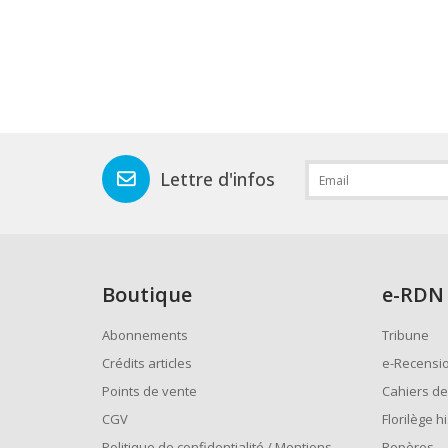
Lettre d'infos
Boutique
e
-RDN
Abonnements
Tribune
Crédits articles
e-Recensi
Points de vente
Cahiers de
CGV
Florilège h
Politique de confidentialité / Mentions
Repères