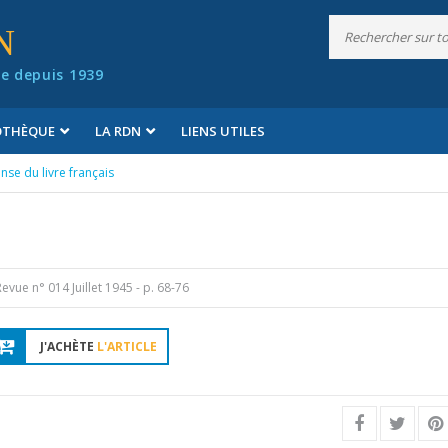
N
e depuis 1939
IOTHÈQUE
LA RDN
LIENS UTILES
nse du livre français
Revue n° 014 Juillet 1945
- p. 68-76
J'ACHÈTE
L'ARTICLE