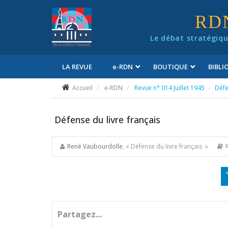
Panneau de gestion des cookies
RD
Le débat stratégiqu
LA REVUE
e
-RDN
BOUTIQUE
BIBL
Conditions générales de vente
Accueil
e-RDN
Revue n° 014 Juillet 1945
Défe
Défense du livre français
René Vaubourdolle
, « Défense du livre français »
Partagez...