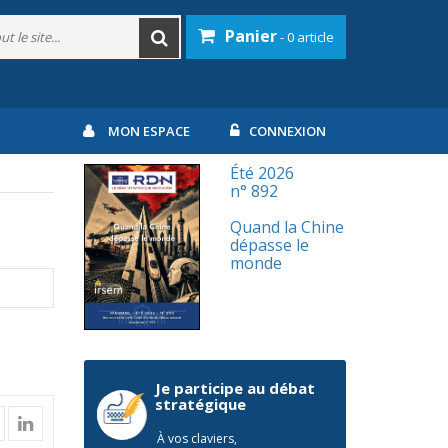
Panier
- 0 article
MON ESPACE
CONNEXION
Été 2026
n° 892
Quand la Chine
dépasse le
monde
Je participe au débat
stratégique
À vos claviers,