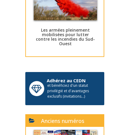
Les armées pleinement
mobilisées pour lutter
contre les incendies du Sud-
Ouest
Adhérez au CEDN
et bénéficiez d'un statut
privilégié et d'avantages
exclusifs (invitations...)
Anciens numéros