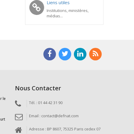
Liens utiles
Institutions, ministères,
médias...
Nous Contacter
r le
Tél. : 01 44 42 31 90
Email : contact@defnat.com
ourt
Adresse : BP 8607, 75325 Paris cedex 07