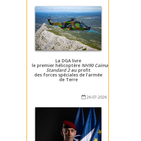
La DGA livre
le premier hélicoptère
NH90 Caïman
Standard 2
au profit
des forces spéciales de l’armée
de Terre
26-07-2026