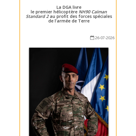
La DGA livre
le premier hélicoptère
NH90 Caïman
Standard 2
au profit des forces spéciales
de l’armée de Terre
26-07-2026