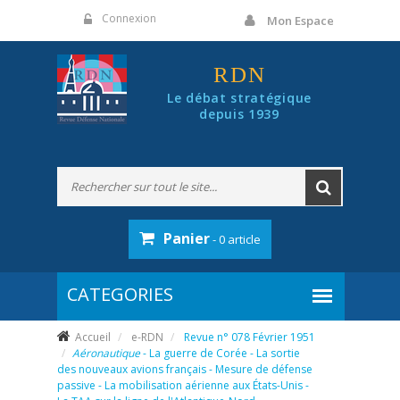
Panneau de gestion des cookies
Connexion
Mon Espace
RDN
Le débat stratégique
depuis 1939
Panier
- 0 article
Accueil
e-RDN
Revue n° 078 Février 1951
Aéronautique
- La guerre de Corée - La sortie
des nouveaux avions français - Mesure de défense
passive - La mobilisation aérienne aux États-Unis -