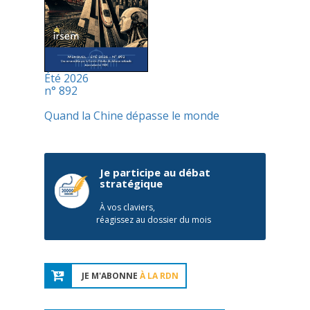
Été 2026
n° 892
Quand la Chine dépasse le monde
Je participe au débat
stratégique
À vos claviers,
réagissez au dossier du mois
JE M'ABONNE
À LA RDN