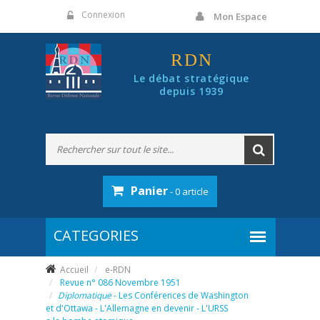
Panneau de gestion des cookies
Connexion
Mon Espace
RDN
Le débat stratégique
depuis 1939
Panier
- 0 article
Accueil
e-RDN
Revue n° 086 Novembre 1951
Diplomatique
- Les Conférences de Washington
et d'Ottawa - L'Allemagne en devenir - L'URSS