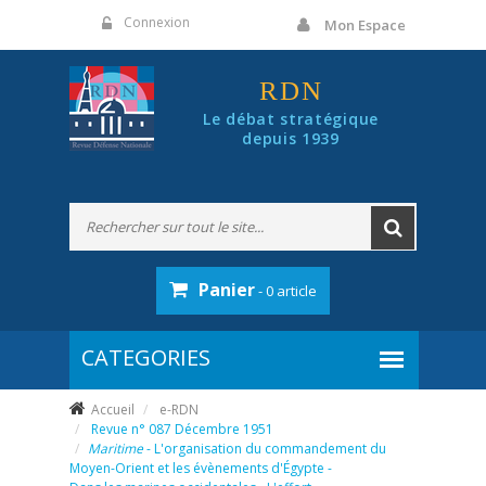
Panneau de gestion des cookies
Connexion
Mon Espace
RDN
Le débat stratégique
depuis 1939
Panier
- 0 article
Accueil
e-RDN
Revue n° 087 Décembre 1951
Maritime
- L'organisation du commandement du
Moyen-Orient et les évènements d'Égypte -