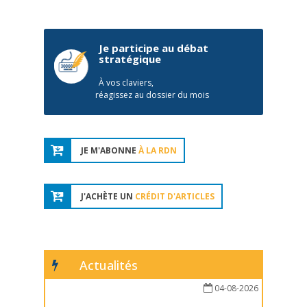
Je participe au débat
stratégique
À vos claviers,
réagissez au dossier du mois
JE M'ABONNE
À LA RDN
J'ACHÈTE UN
CRÉDIT D'ARTICLES
Actualités
04-08-2026