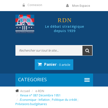
Panneau de gestion des cookies
Connexion
Mon Espace
RDN
Le débat stratégique
depuis 1939
Panier
- 0 article
Accueil
e-RDN
Revue n° 087 Décembre 1951
Économique
- Inflation ; Politique du crédit ;
Prévisions budgétaires