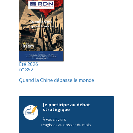
Été 2026
n° 892
Quand la Chine dépasse le monde
Je participe au débat
stratégique
À vos claviers,
réagissez au dossier du mois