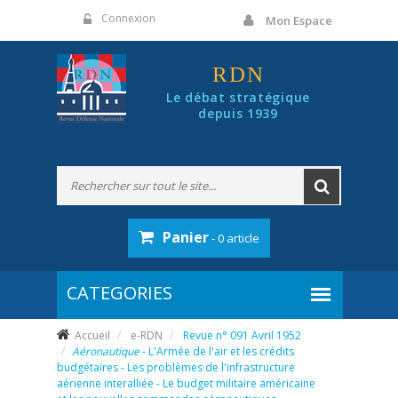
Panneau de gestion des cookies
Connexion
Mon Espace
RDN
Le débat stratégique
depuis 1939
Panier
- 0 article
Accueil
e-RDN
Revue n° 091 Avril 1952
Aéronautique
- L'Armée de l'air et les crédits
budgétaires - Les problèmes de l'infrastructure
aérienne interalliée - Le budget militaire américaine