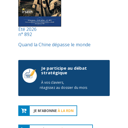
Été 2026
n° 892
Quand la Chine dépasse le monde
Je participe au débat
stratégique
À vos claviers,
réagissez au dossier du mois
JE M'ABONNE
À LA RDN