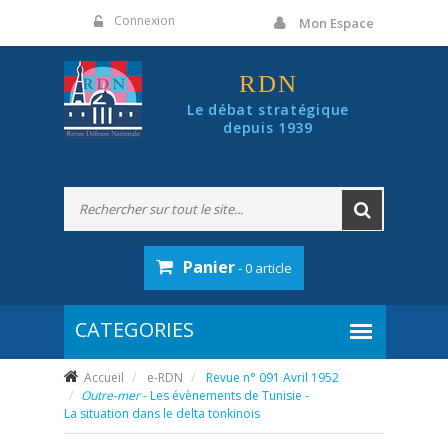
Panneau de gestion des cookies
Connexion
Mon Espace
RDN
Le débat stratégique
depuis 1939
Panier
- 0 article
Accueil
e-RDN
Revue n° 091 Avril 1952
Outre-mer
- Les évènements de Tunisie -
La situation dans le delta tonkinois