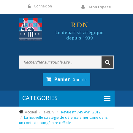
Panneau de gestion des cookies
Connexion
Mon Espace
RDN
Le débat stratégique
depuis 1939
Panier
- 0 article
Accueil
e-RDN
Revue n° 749 Avril 2012
La nouvelle stratégie de défense américaine dans
un contexte budgétaire difficile