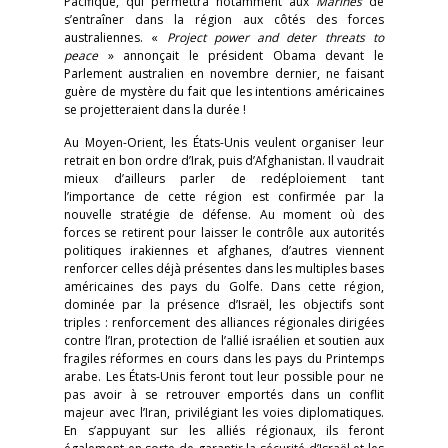
Pacifique, qui permettra notamment aux
Marines
de
s’entraîner dans la région aux côtés des forces
australiennes. «
Project power and deter threats to
peace
» annonçait le président Obama devant le
Parlement australien en novembre dernier, ne faisant
guère de mystère du fait que les intentions américaines
se projetteraient dans la durée !
Au Moyen-Orient, les États-Unis veulent organiser leur
retrait en bon ordre d’Irak, puis d’Afghanistan. Il vaudrait
mieux d’ailleurs parler de redéploiement tant
l’importance de cette région est confirmée par la
nouvelle stratégie de défense. Au moment où des
forces se retirent pour laisser le contrôle aux autorités
politiques irakiennes et afghanes, d’autres viennent
renforcer celles déjà présentes dans les multiples bases
américaines des pays du Golfe. Dans cette région,
dominée par la présence d’Israël, les objectifs sont
triples : renforcement des alliances régionales dirigées
contre l’Iran, protection de l’allié israélien et soutien aux
fragiles réformes en cours dans les pays du Printemps
arabe. Les États-Unis feront tout leur possible pour ne
pas avoir à se retrouver emportés dans un conflit
majeur avec l’Iran, privilégiant les voies diplomatiques.
En s’appuyant sur les alliés régionaux, ils feront