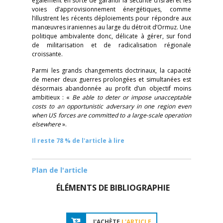
également en sorte de garantir la sécurité d’Israël et les
voies d’approvisionnement énergétiques, comme
l’illustrent les récents déploiements pour répondre aux
manœuvres iraniennes au large du détroit d’Ormuz. Une
politique ambivalente donc, délicate à gérer, sur fond
de militarisation et de radicalisation régionale
croissante.
Parmi les grands changements doctrinaux, la capacité
de mener deux guerres prolongées et simultanées est
désormais abandonnée au profit d’un objectif moins
ambitieux : «
Be able to deter or impose unacceptable
costs to an opportunistic adversary in one region even
when US forces are committed to a large-scale operation
elsewhere
».
Il reste 78 % de l'article à lire
Plan de l'article
ÉLÉMENTS DE BIBLIOGRAPHIE
J'ACHÈTE
L'ARTICLE