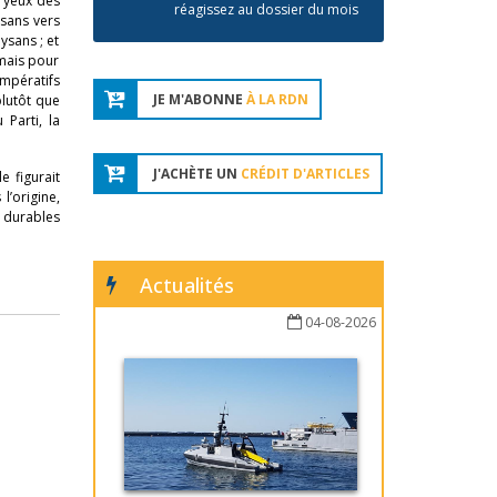
x yeux des
réagissez au dossier du mois
ysans vers
ysans ; et
amais pour
impératifs
JE M'ABONNE
À LA RDN
lutôt que
 Parti, la
J'ACHÈTE UN
CRÉDIT D'ARTICLES
lle figurait
’origine,
 durables
Actualités
04-08-2026