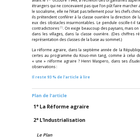
avant le 1
octobre 1949, à l’échelon des organismes supérieu
étrangers qui ne concevaient pas que l’on pût faire marche
le socialisme, elle ne l’était pas tellement pour les chefs chin
ils prétendent conférer à la classe ouvrière la direction de 
eux des obstacles insurmontables. Le pendule oscille-t-il t
(1)
contradictoires
. On exige beaucoup des paysans, mais on 
dans les villages, dans la classe ouvrière. (Des chiffres 
représentation des classes de la base au sommet.)
La réforme agraire, dans la septième année de la Républ
certes au programme du Kouo-min tang, comme à celui du P
« une » réforme agraire ? Henri Maspero, dans ses
Étude
observations :
Il reste 93 % de l'article à lire
Plan de l'article
1° La Réforme agraire
2° L’Industrialisation
Le Plan