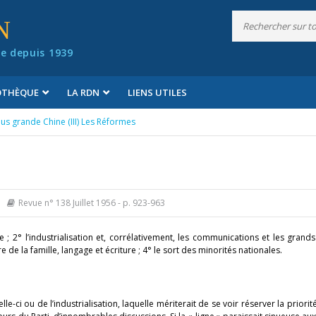
N
e depuis 1939
IOTHÈQUE
LA RDN
LIENS UTILES
lus grande Chine (III) Les Réformes
Revue n° 138 Juillet 1956
- p. 923-963
; 2° l’industrialisation et, corrélativement, les communications et les grands
de la famille, langage et écriture ; 4° le sort des minorités nationales.
ci ou de l’industrialisation, laquelle mériterait de se voir réserver la priorité ?