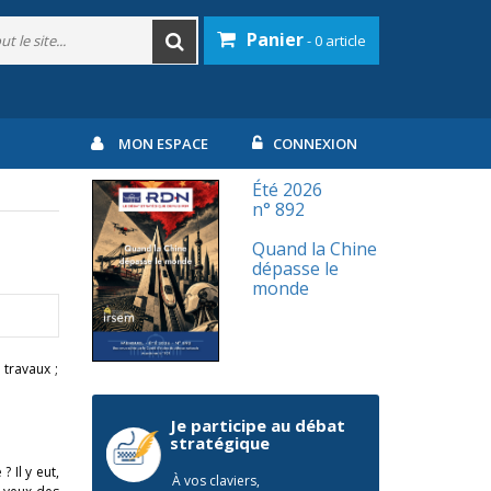
Panier
- 0 article
MON ESPACE
CONNEXION
Été 2026
n° 892
Quand la Chine
dépasse le
monde
 travaux ;
Je participe au débat
stratégique
 Il y eut,
À vos claviers,