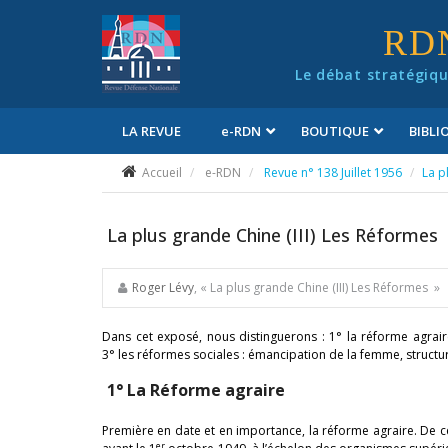
Panneau de gestion des cookies
RD
Le débat stratégiqu
LA REVUE
e
-RDN
BOUTIQUE
BIBL
Conditions générales de vente
Accueil
e-RDN
Revue n° 138 Juillet 1956
La p
La plus grande Chine (III) Les Réformes
Roger Lévy
, « La plus grande Chine (III) Les Réformes »
Dans cet exposé, nous distinguerons : 1° la réforme agraire 
3° les réformes sociales : émancipation de la femme, structure 
1° La Réforme agraire
Première en date et en importance, la réforme agraire. De celle-
er