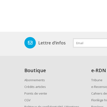
Lettre d'infos
Boutique
e
-RDN
Abonnements
Tribune
Crédits articles
e-Recensi
Points de vente
Cahiers de
CGV
Florilège h
Politique de confidentialité / Mentions
Repères