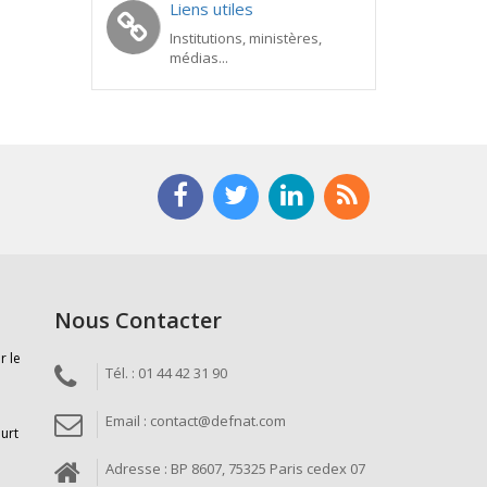
Liens utiles
Institutions, ministères,
médias...
Nous Contacter
r le
Tél. : 01 44 42 31 90
Email : contact@defnat.com
ourt
Adresse : BP 8607, 75325 Paris cedex 07