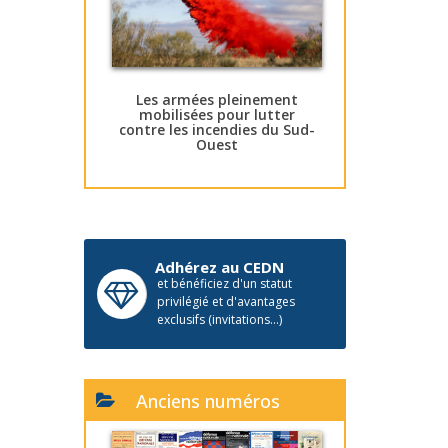
Les armées pleinement
mobilisées pour lutter
contre les incendies du Sud-
Ouest
Adhérez au CEDN
et bénéficiez d'un statut
privilégié et d'avantages
exclusifs (invitations...)
Anciens numéros