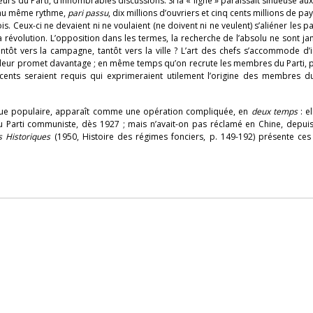
rs du Parti, d’innombrables discussions. Si la « ligne » paraissait sinueuse au
r au même rythme,
pari passu
, dix millions d’ouvriers et cinq cents millions de pa
ois. Ceux-ci ne devaient ni ne voulaient (ne doivent ni ne veulent) s’aliéner les pa
la révolution. L’opposition dans les termes, la recherche de l’absolu ne sont j
antôt vers la campagne, tantôt vers la ville ? L’art des chefs s’accommode d’
leur promet davantage ; en même temps qu’on recrute les membres du Parti, p
récents seraient requis qui exprimeraient utilement l’origine des membres du
ique populaire, apparaît comme une opération compliquée, en
deux temps
: e
arti communiste, dès 1927 ; mais n’avait-on pas réclamé en Chine, depuis l
s Historiques
(1950, Histoire des régimes fonciers, p. 149-192) présente ces