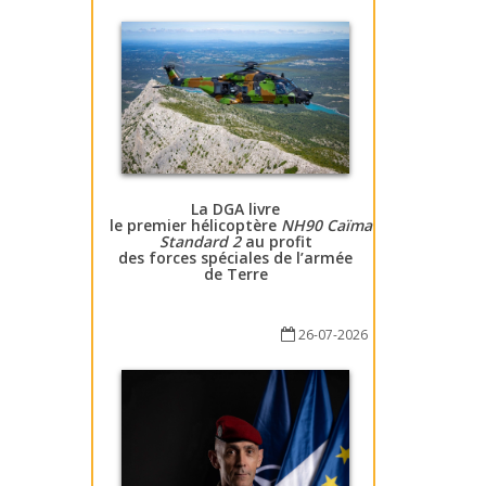
La DGA livre
le premier hélicoptère
NH90 Caïman
Standard 2
au profit
des forces spéciales de l’armée
de Terre
26-07-2026